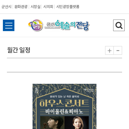
군산시
문화관광
시장실
시의회
시민광장플랫폼
군
전
검
산
체
색
메
하
-
+
월간 일정
시
뉴
기
열
기