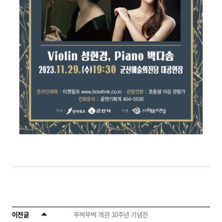
이전글
뚜벅뚜벅 개관 10주년 기념전