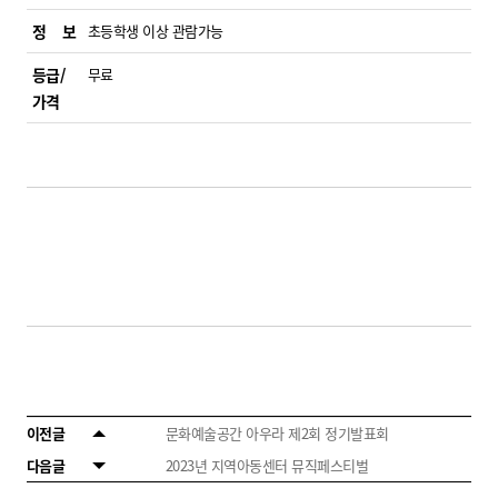
정 보
초등학생 이상 관람가능
등급/
무료
가격
이전글
문화예술공간 아우라 제2회 정기발표회
다음글
2023년 지역아동센터 뮤직페스티벌