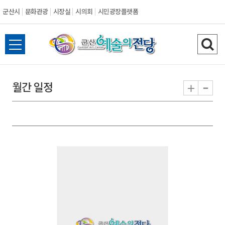
군산시
문화관광
시장실
시의회
시민광장플랫폼
군
전
검
산
체
색
메
하
-
+
월간 일정
시
뉴
기
열
기