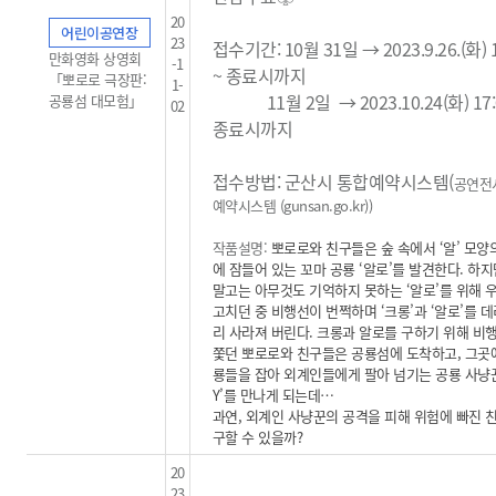
20
어린이공연장
23
접수기간: 10월 31일 → 2023.9.26.(화) 1
만화영화 상영회
-1
~ 종료시까지
「뽀로로 극장판:
1-
11월 2일
→ 2023.10.24(화) 17:
공룡섬 대모험」
02
종료시까지
접수방법: 군산시 통합예약시스템(
공연전
예약시스템 (gunsan.go.kr)
)
작품설명:
뽀로로와 친구들은 숲 속에서 ‘알’ 모양
에 잠들어 있는 꼬마 공룡 ‘알로’를 발견한다. 하
말고는 아무것도 기억하지 못하는 ‘알로’를 위해 
고치던 중 비행선이 번쩍하며 ‘크롱’과 ‘알로’를 
리 사라져 버린다. 크롱과 알로를 구하기 위해 비
쫓던 뽀로로와 친구들은 공룡섬에 도착하고, 그곳
룡들을 잡아 외계인들에게 팔아 넘기는 공룡 사냥꾼 
Y’를 만나게 되는데…
과연, 외계인 사냥꾼의 공격을 피해 위험에 빠진 
구할 수 있을까?
20
23