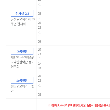
-1
1-
전시실 2,3
02
~
군산일요화가회 30
20
주년 전시회
23
-1
1-
09
20
대공연장
23
제17회 군산청소년
-1
국악관현악단 정기
1-
연주회
03
20
소공연장
23
-1
청소년오페라 비행
1-
가
03
※ 예매자는 본 안내페이지의 모든 내용을 숙지