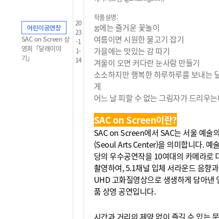
작품설명:
20
에는 즐거운 꽃놀이
어린이공연장
봄
23
여름이면 시원한 물고기 잡기
SAC on Screen 상
-1
영회「달래이야
가을에는 맛있는 감 따기
1-
기」
14
겨울이 오면 커다란 눈사람 만들기
소소하지만 행복한 하루하루를 보내는 
게
어느 날 피할 수 없는 그림자가 드리우는데
SAC on Screen이란?
SAC on Screen에서 SAC는 서울 예
(Seoul Arts Center)을 의미합니다. 
당의 우수공연작을 10여대의 카메라로 
촬영하여, 5.1채널 입체 서라운드 음향과
UHD 고화질영상으로 생생하게 담아낸 
품 상영 공연입니다.
시간과 거리의 제약 없이 즐길 수 있는 문