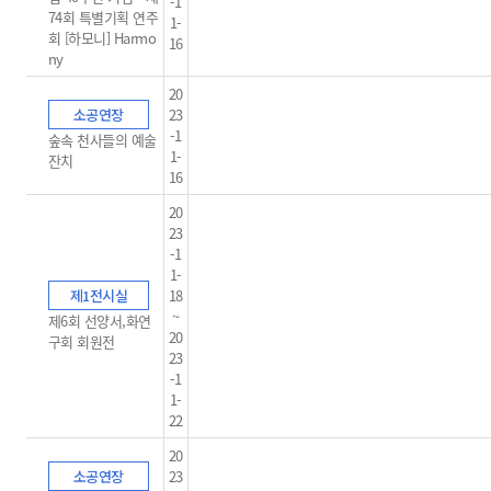
-1
74회 특별기획 연주
1-
회 [하모니] Harmo
16
ny
20
소공연장
23
-1
숲속 천사들의 예술
1-
잔치
16
20
23
-1
1-
제1전시실
18
~
제6회 선양서,화연
20
구회 회원전
23
-1
1-
22
20
소공연장
23