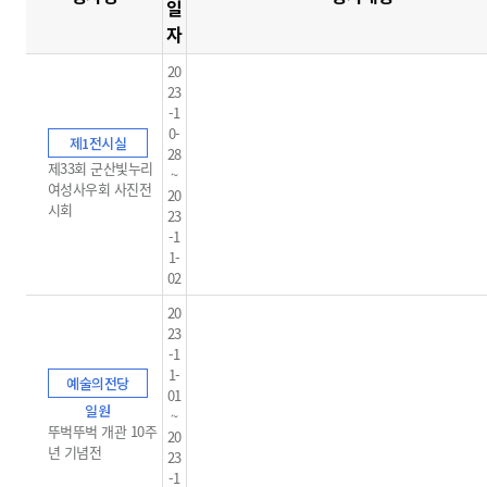
일
자
20
23
-1
0-
제1전시실
28
제33회 군산빛누리
~
여성사우회 사진전
20
시회
23
-1
1-
02
20
23
-1
1-
예술의전당
01
일원
~
뚜벅뚜벅 개관 10주
20
년 기념전
23
-1