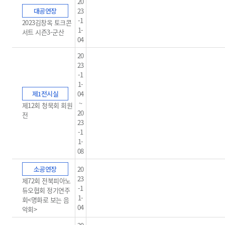
20
대공연장
23
-1
2023김창옥 토크콘
1-
서트 시즌3-군산
04
20
23
-1
1-
제1전시실
04
~
제12회 청묵회 회원
20
전
23
-1
1-
08
소공연장
20
23
제72회 전북피아노
-1
듀오협회 정기연주
1-
회<명화로 보는 음
04
악회>