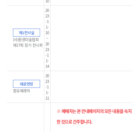
10
20
23
-1
1-
제1전시실
10
~
(사)환경미술협회
20
제17회 정기 전시회
23
-1
1-
14
20
23
대공연장
-1
종묘제례악
1-
11
※ 예매자는 본 안내페이지의 모든 내용을 숙지
한 것으로 간주합니다
.