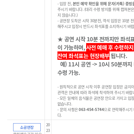
-
입장 전
,
본인 예약 확인을 위해 문자(카톡) 증빙
주시기 바랍니다
.
(
대리 수령 방지를 위해 캡쳐본
지 않습니다
.)
-
공연장 도착은 시작
30
분전
,
객석 입장은
10
분 
해주시고
입장시 반드시 좌석표를
소지하시기 바
★
공연 시작
10
분 전까지만 좌석
이 가능하며
,
사전 예매 후
수령하지
잔여 좌석표는 현장배부
됩니다
.
예) 11시 공연 -> 10시 50분까지
수령 가능.
-
원칙적으로 공연 시작 이후 공연장 입장은 금지
관객은 안내에 따라 좌석에 착석하여 주시기 바랍
-
모든 일체의 음식물은 공연장 안으로 가지고 입
없습니다
.
-
문의 사항은
063-454-5744
으로 연락해주시기
다
.
20
소공연장
23