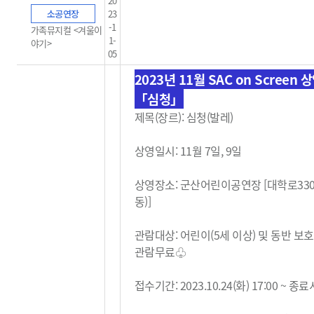
20
소공연장
23
-1
가족뮤지컬 <겨울이
1-
야기>
05
2023년 11월 SAC on Screen 
「심청」
제목(장르): 심청(발레)
상영일시: 11월 7일, 9일
상영장소: 군산어린이공연장 [대학로33
동)]
관람대상: 어린이(5세 이상) 및 동반 보
관람무료
♧
접수기간: 2023.10.24(화) 17:00 ~ 