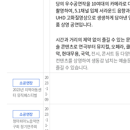
당의 우수공연작을 10여대의 카메라로 
촬영하여, 5.1채널 입체 서라운드 음향과
UHD 고화질영상으로 생생하게 담아낸 
품 상영 공연입니다.
시간과 거리의 제약 없이 즐길 수 있는 문
술 콘텐츠로 연극부터 뮤지컬, 오페라, 
악, 현대무용, 국악,
전시, 콘서트 등 다양
컨텐츠를 상영하여 생동감
넘치는 예술
즐길 수 있습니다.
20
소공연장
23
-1
2023년 지역아동센
1-
터 뮤직페스티벌
09
20
소공연장
23
-1
청아피아노음악연
1-
구회 정기연주회