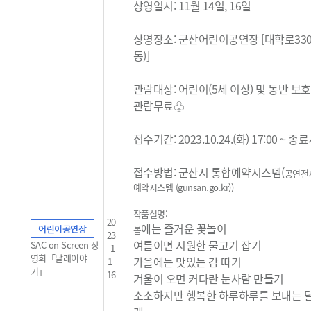
상영일시: 11월 14일, 16일
상영장소: 군산어린이공연장 [대학로33
동)]
관람대상: 어린이(5세 이상) 및 동반 보
관람무료
♧
접수기간: 2023.10.24.(화) 17:00 ~ 
접수방법: 군산시 통합예약시스템(
공연전
예약시스템 (gunsan.go.kr)
)
작품설명:
20
에는 즐거운 꽃놀이
어린이공연장
봄
23
여름이면 시원한 물고기 잡기
SAC on Screen 상
-1
영회「달래이야
가을에는 맛있는 감 따기
1-
기」
16
겨울이 오면 커다란 눈사람 만들기
소소하지만 행복한 하루하루를 보내는 