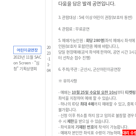
다움을 담은 발레 공연입니다.
3.
관람대상
: 5
세 이상
어린이 권장
(
보호자 동반
)
4.
관람료
:
무료공연
5.
예매가능인원
:
회당
28
0
명
(
좌석 예매시 좌석에
인원
(
보호자 포함
)
만큼 예매 바랍니다
.
),
20
어린이공연장
당일 현장예매
(
공석
좌석에
한하여, 공연 시간 1시
23
2023년 11월 SAC
터 선착순 접수 진행
)
-1
on Screen - "심
1-
청" 기획상영회
6.
주최
/
주관
:
군산시, 군산어린이공연장
04
※
유의사항
-
예매는
10
월 25
일 수요일 오전
10
시
부터
티켓링
좌석을 지정하여 예매 할 수 있습니다
.
-
하나의
ID
당
최대 4
매
까지 예매할 수 있고
,
중복
불가
합니다
.
-
신청 이후 취소를 하지 않고 임의로 불참할 경우
수 시
제한
을 받으실 수 있습니다
.
-
좌석표에
기재된 번호
에 착석이 가능합니다
.
-
예매자 본인만 좌석표 수령이 가능하며,
대리 수