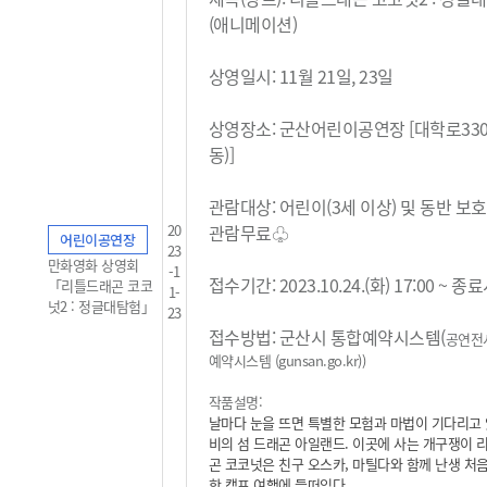
(애니메이션)
상영일시: 11월 21일, 23일
상영장소: 군산어린이공연장 [대학로33
동)]
관람대상: 어린이(3세 이상) 및 동반 보
20
관람무료
♧
어린이공연장
23
만화영화 상영회
-1
접수기간: 2023.10.24.(화) 17:00 ~ 
「리틀드래곤 코코
1-
넛2 : 정글대탐험」
23
접수방법: 군산시 통합예약시스템(
공연전
예약시스템 (gunsan.go.kr)
)
작품설명:
날마다 눈을 뜨면 특별한 모험과 마법이 기다리고 
비의 섬 드래곤 아일랜드. 이곳에 사는 개구쟁이 
곤 코코넛은 친구 오스카, 마틸다와 함께 난생 처음
학 캠프 여행에 들떠있다.