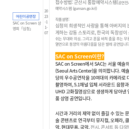
접수방법: 군산시 통합예약시스템(
공연전
예약시스템 (gunsan.go.kr)
)
20
어린이공연장
23
작품설명:
-1
SAC on Screen 상
심청의 희생적인 사랑을 통해 아버지의 
1-
영회「심청」
게하는 감동 스토리로, 한국의 독창성이
07
쉬는 무대와 의상, 그리고 혼을 바쳐 춤을 추는 
열연으로 동양의
아름다움을 담은 발레 공연입니다
SAC on Screen이란?
SAC on Screen에서 SAC는 서울 예
(Seoul Arts Center)을 의미합니다. 
당의 우수공연작을 10여대의 카메라로 
촬영하여, 5.1채널 입체 서라운드 음향과
UHD 고화질영상으로 생생하게 담아낸 
품 상영 공연입니다.
시간과 거리의 제약 없이 즐길 수 있는 문
술 콘텐츠로 연극부터 뮤지컬, 오페라, 
악, 현대무용, 국악,
전시, 콘서트 등 다양