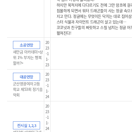
하지만 목적지에 다다르기도 전에 그만 암초에 걸
침몰하게 되면서 워터 드래곤들이 사는 정글 속으
지고 만다. 정글에는 무엇이든 닥치는 대로 집어삼
스터 식물과 자이언트 드래곤이 살고 있는데…
코코넛과 친구들의 짜릿하고 스릴 넘치는 정글 
펼쳐진다!
20
소공연장
23
새만금 아카데미<상
-1
위 1% 부자는 행복
1-
할까?>
23
20
대공연장
23
군산영광여자고등
-1
학교 제53회 정기음
1-
악회
24
20
23
-1
1-
전시실 1,2,3
24