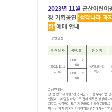
2023
년 11
월
군산어린이
장 기획공연
'
생각나라 과
집
'
예매 안내
1.
공연 일정
공 연 날 짜
공연시간
공 연 명
11:00 ~ 12:
00
2023. 11. 1
생각나라 과
1.(
토
)
자집
14:00 ~ 15:
00
2.
공연내용
:
한·중 합작 뮤지컬 /
전국 시군구 초청 우수작품 
헨젤과 그레텔을 바탕으로 전혀 새로운 상상의 나
쳐지고, 생각하는 모든 게 동화로 만들어 지켜보는
이 아닌 함께 참여하여 이야기를 완성해가는 뮤지