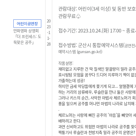
관람대상: 어린이(3세 이상) 및 동반 보
관람무료
♧
20
어린이공연장
23
접수기간: 2023.10.24.(화) 17:00 ~ 
만화영화 상영회
-1
「더 프린세스: 도
1-
둑맞은 공주」
28
접수방법: 군산시 통합예약시스템(
공연전
예약시스템 (gunsan.go.kr)
)
작품설명:
재미없고 지루한 건 딱 질색인 말괄량이 밀라 공주
호시탐탐 모험을 꿈꾸다 드디어 지루하기 짝이 없
가출하는데 성공!
하지만 금세 악당들에게 쫓기게 되고... 얼떨결에 
하는 거리의 삼류배우, 루슬란을 만나 둘은 사랑에
그러나 키스의 순간, 사악한 마법사 체르노머가 회
풍을 일으켜 공주를 머나먼 마법의 나라로 납치해 가
.
체르노머는 사랑에 빠진 공주의 '마음'을 빼앗아 
배하려고 한다.
과연 신비하고도 위험한 마법의 나라로 공주를 찾
짝퉁기사 루슬란과 천방지축 밀라 공주의 운명은?