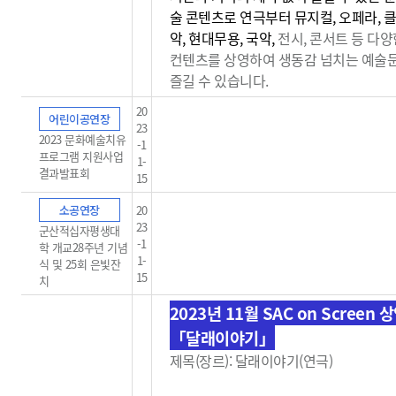
술 콘텐츠로 연극부터 뮤지컬, 오페라, 
악, 현대무용, 국악,
전시, 콘서트 등 다양
컨텐츠를 상영하여 생동감
넘치는 예술
즐길 수 있습니다.
20
어린이공연장
23
2023 문화예술치유
-1
프로그램 지원사업
1-
결과발표회
15
소공연장
20
23
군산적십자평생대
-1
학 개교28주년 기념
1-
식 및 25회 은빛잔
15
치
2023년 11월 SAC on Screen 
「달래이야기」
제목(장르): 달래이야기(연극)