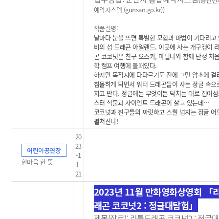
예약시스템 (gunsan.go.kr)
)
작품설명:
날마다 눈을 뜨면 특별한 모험과 마법이 기다리고 
비의 섬 드래곤 아일랜드. 이곳에 사는 개구쟁이 
곤 코코넛은 친구 오스카, 마틸다와 함께 난생 처음
학 캠프 여행에 들떠있다.
하지만 목적지에 다다르기도 전에 그만 암초에 걸
침몰하게 되면서 워터 드래곤들이 사는 정글 속으
지고 만다. 정글에는 무엇이든 닥치는 대로 집어삼
스터 식물과 자이언트 드래곤이 살고 있는데…
코코넛과 친구들의 짜릿하고 스릴 넘치는 정글 
펼쳐진다!
20
23
어린이공연장
-1
한마음 한 뜻
1-
21
2023년 11월 만화영화상영회 「
래곤 코코넛2 : 정글대탐험」
제목(장르): 리틀드래곤 코코넛2 : 정글