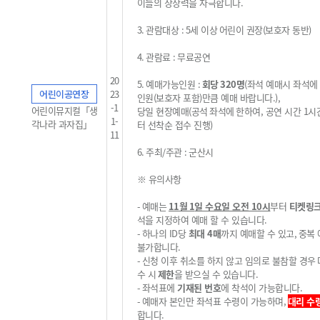
이들의 상상력을 자극합니다.
3.
관람대상
: 5
세 이상
어린이 권장
(
보호자 동반
)
4.
관람료
:
무료공연
20
5.
예매가능인원
:
회당
320
명
(
좌석 예매시 좌석에
어린이공연장
23
인원
(
보호자 포함
)
만큼 예매 바랍니다
.
),
-1
어린이뮤지컬「생
당일 현장예매
(
공석
좌석에
한하여, 공연 시간 1시
1-
각나라 과자집」
터 선착순 접수 진행
)
11
6.
주최
/
주관
:
군산시
※
유의사항
-
예매는
11
월 1
일 수요일 오전
10
시
부터
티켓링
석을 지정하여 예매 할 수 있습니다
.
-
하나의
ID
당
최대 4
매
까지 예매할 수 있고
,
중복
불가
합니다
.
-
신청 이후 취소를 하지 않고 임의로 불참할 경우
수 시
제한
을 받으실 수 있습니다
.
-
좌석표에
기재된 번호
에 착석이 가능합니다
.
-
예매자 본인만 좌석표 수령이 가능하며,
대리 수
합니다
.