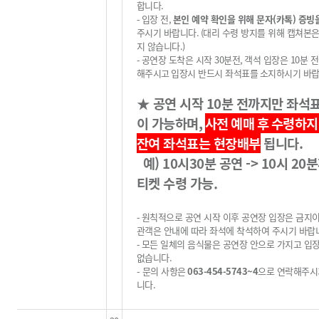
합니다
.
-
입장 전
,
본인 예약 확인을 위해 문자(카톡) 증빙
주시기 바랍니다
.
(
대리 수령 방지를 위해 캡쳐본
지 않습니다
.)
-
공연장 도착은 시작
30
분전
,
객석 입장은
10
분 
해주시고
입장시 반드시 좌석표를
소지하시기 바
★
공연 시작
10
분 전까지만 좌석
이 가능하며
,
사전 예매 후
수령하지
잔여 좌석표는 현장배부
됩니다
.
예) 10시30분 공연 -> 10시 20
티켓 수령 가능.
-
원칙적으로 공연 시작 이후 공연장 입장은 금지
관객은 안내에 따라 좌석에 착석하여 주시기 바랍
-
모든 일체의 음식물은 공연장 안으로 가지고 입
없습니다
.
-
문의 사항은
063-454-5743~4
으로 연락해주시
니다
.