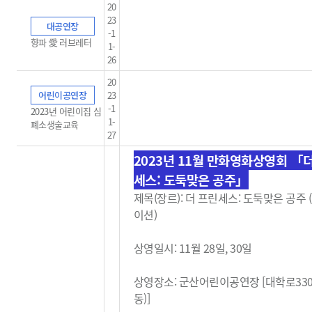
20
23
대공연장
-1
향파 愛 러브레터
1-
26
20
어린이공연장
23
-1
2023년 어린이집 심
1-
폐소생술교육
27
2023년 11월 만화영화상영회 「
세스: 도둑맞은 공주」
제목(장르): 더 프린세스: 도둑맞은 공주
이션)
상영일시: 11월 28일, 30일
상영장소: 군산어린이공연장 [대학로33
동)]