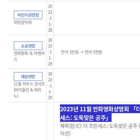
20
23
어린이공연장
-1
희망음악회
1-
28
20
소공연장
23
-1
전석 1만원 → 전석 5천원
전래동화 속 어벤져
1-
스
29
20
대공연장
23
11월 하우스 콘서트
-1
(바이올린 & 피아
1-
노)
29
2023년 11월 만화영화상영회 「
세스: 도둑맞은 공주」
제목(장르): 더 프린세스: 도둑맞은 공주
이션)