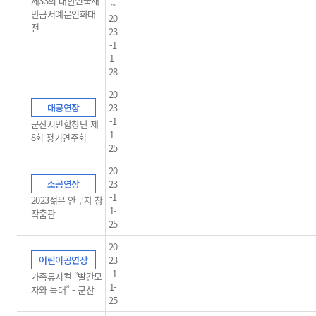
제33회 대한민국새
~
만금서예문인화대
20
전
23
-1
1-
28
20
대공연장
23
-1
군산시민합창단 제
1-
8회 정기연주회
25
20
소공연장
23
-1
2023젊은 안무자 창
1-
작춤판
25
20
어린이공연장
23
-1
가족뮤지컬 “빨간모
1-
자와 늑대” - 군산
25