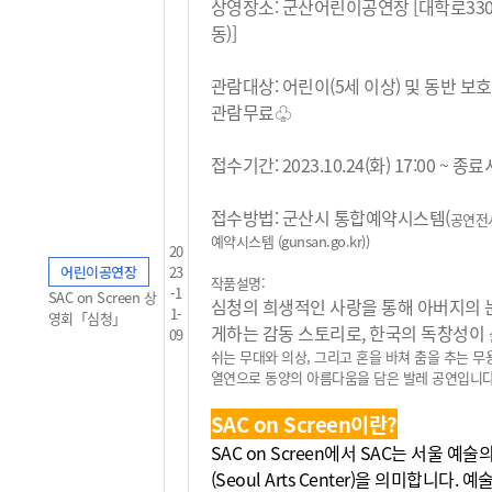
상영장소: 군산어린이공연장 [대학로33
동)]
관람대상: 어린이(5세 이상) 및 동반 보
관람무료
♧
접수기간: 2023.10.24(화) 17:00 ~ 
접수방법: 군산시 통합예약시스템(
공연전
예약시스템 (gunsan.go.kr)
)
20
어린이공연장
23
작품설명:
-1
SAC on Screen 상
심청의 희생적인 사랑을 통해 아버지의 
1-
영회「심청」
게하는 감동 스토리로, 한국의 독창성이
09
쉬는 무대와 의상, 그리고 혼을 바쳐 춤을 추는 
열연으로 동양의
아름다움을 담은 발레 공연입니다
SAC on Screen이란?
SAC on Screen에서 SAC는 서울 예
(Seoul Arts Center)을 의미합니다. 