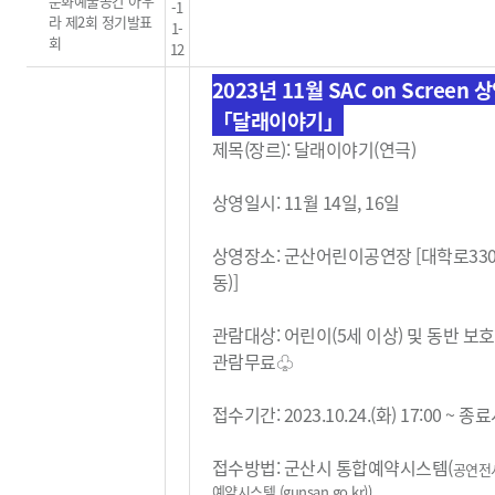
문화예술공간 아우
-1
라 제2회 정기발표
1-
회
12
2023년 11월 SAC on Screen 
「달래이야기」
제목(장르): 달래이야기(연극)
상영일시: 11월 14일, 16일
상영장소: 군산어린이공연장 [대학로33
동)]
관람대상: 어린이(5세 이상) 및 동반 보
관람무료
♧
접수기간: 2023.10.24.(화) 17:00 ~ 
접수방법: 군산시 통합예약시스템(
공연전
예약시스템 (gunsan.go.kr)
)