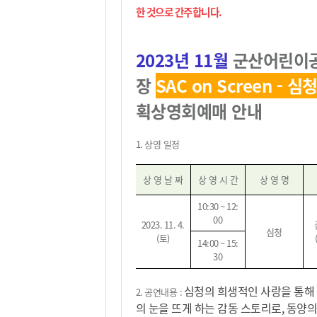
한 것으로 간주합니다
.
2023
년 11
월
군산어린이
장
SAC on Screen - 심
획상영회
예매 안내
1. 상영
일정
상 영 날 짜
상 영 시 간
상 영 명
10:30 ~ 12:
00
2023. 11. 4.
심청
(
토
)
14:00 ~ 15:
30
심청의 희생적인 사랑을 통해
2.
공연내용
:
의 눈을 뜨게 하는 감동 스토리로, 동양의