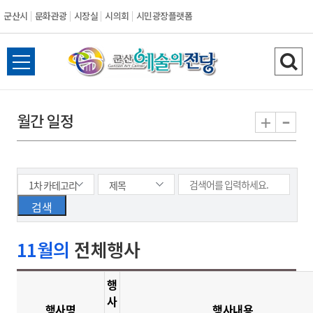
군산시
문화관광
시장실
시의회
시민광장플랫폼
군
전
검
산
체
색
메
하
-
+
월간 일정
시
뉴
기
열
기
11월의
전체행사
행
사
행사명
행사내용