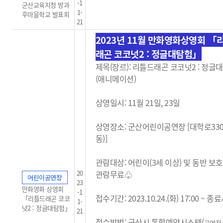
-1
군산교육지청 방과
1-
후마을학교 발표회
21
2023년 11월 만화영화상영회 「
래곤 코코넛2 : 정글대탐험」
제목(장르): 리틀드래곤 코코넛2 : 정글
(애니메이션)
상영일시: 11월 21일, 23일
상영장소: 군산어린이공연장 [대학로33
동)]
관람대상: 어린이(3세 이상) 및 동반 보
20
관람무료
♧
어린이공연장
23
만화영화 상영회
-1
접수기간: 2023.10.24.(화) 17:00 ~ 
「리틀드래곤 코코
1-
넛2 : 정글대탐험」
21
접수방법: 군산시 통합예약시스템(
공연전