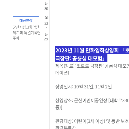
1-
30
20
대공연장
23
군산시립교향악단
-1
제71회 특별기획연
1-
주회
02
2023년 11월 만화영화상영회
「
극장판: 공룡섬 대모험」
제목(장르):
뽀로로 극장판: 공룡섬 대모험
메이션)
상영일시: 10월 31일, 11월 2일
상영장소: 군산어린이공연장 [대학로33
동)]
관람대상: 어린이(3세 이상) 및 동반 보
관람무료
♧