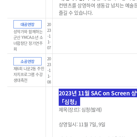
컨텐츠를 상영하여 생동감
넘치는 예술
즐길 수 있습니다.
대공연장
20
23
성악가와 함께하는
-1
군산 YMCA소년 소
1-
녀합창단 정기연주
07
회
20
소공연장
23
제6회 나운2동 주민
-1
자치프로그램 수강
1-
생대축전
08
2023년 11월 SAC on Screen 
「심청」
제목(장르): 심청(발레)
상영일시: 11월 7일, 9일