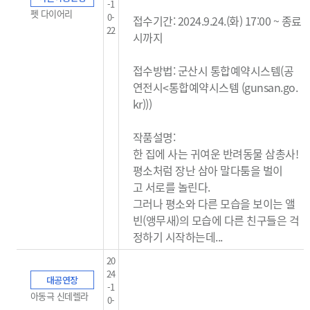
-1
펫 다이어리
0-
접수기간: 2024.9.24.(화) 17:00 ~ 종료
22
시까지
접수방법: 군산시 통합예약시스템(
공
연전시<통합예약시스템 (gunsan.go.
kr)
)
)
작품설명:
한 집에 사는 귀여운 반려동물 삼총사!
평소처럼 장난 삼아 말다툼을 벌이
고
서로를 놀린다.
그러나 평소와 다른 모습을 보이는
앨
빈(앵무새)의 모습에 다른 친구들은
걱
정하기 시작하는데...
20
24
대공연장
-1
아동극 신데렐라
0-