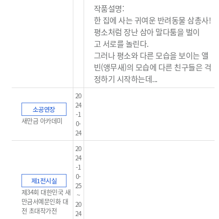
작품설명:
한 집에 사는 귀여운 반려동물 삼총사!
평소처럼 장난 삼아 말다툼을 벌이
고
서로를 놀린다.
그러나 평소와 다른 모습을 보이는
앨
빈(앵무새)의 모습에 다른 친구들은
걱
정하기 시작하는데...
20
24
소공연장
-1
새만금 아카데미
0-
24
20
24
-1
0-
제1전시실
25
제34회 대한민국 새
~
만금서예문인화 대
20
전 초대작가전
24