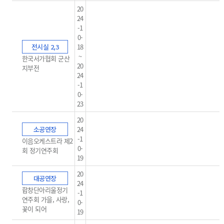
20
24
-1
0-
전시실 2,3
18
~
한국서가협회 군산
20
지부전
24
-1
0-
23
20
소공연장
24
-1
이음오케스트라 제2
0-
회 정기연주회
19
20
대공연장
24
합창단아리울정기
-1
연주회 가을, 사랑,
0-
꽃이 되어
19