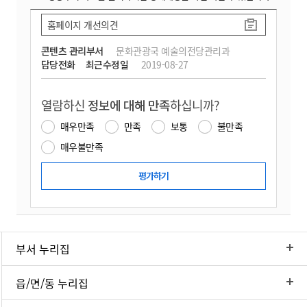
홈페이지 개선의견
콘텐츠 관리부서
문화관광국 예술의전당관리과
담당전화
최근수정일
2019-08-27
열람하신
정보에 대해 만족
하십니까?
매우만족
만족
보통
불만족
매우불만족
부서 누리집
읍/면/동 누리집