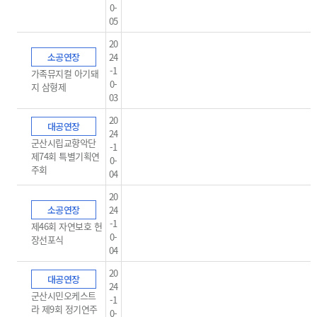
0-
05
20
소공연장
24
-1
가족뮤지컬 아기돼
0-
지 삼형제
03
20
대공연장
24
군산시립교향악단
-1
제74회 특별기획연
0-
주회
04
20
소공연장
24
-1
제46회 자연보호 헌
0-
장선포식
04
20
대공연장
24
군산시민오케스트
-1
라 제9회 정기연주
0-