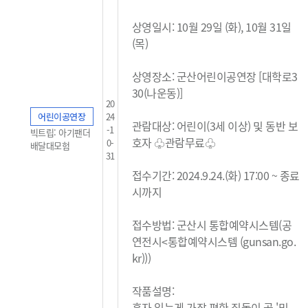
상영일시: 10월 29일 (화), 10
월 31일
(목)
상영장소: 군산어린이공연장 [대학로3
30(나운동)]
20
어린이공연장
24
관람대상: 어린이(3세 이상) 및 동반 보
-1
빅트립: 아기팬더
호자 ♧관람무료
♧
0-
배달대모험
31
접수기간: 2024.9.24.(화) 17:00 ~ 종료
시까지
접수방법: 군산시 통합예약시스템(
공
연전시<통합예약시스템 (gunsan.go.
kr)
)
)
작품설명:
혼자 있는게 가장 편한 집돌이 곰 '믹