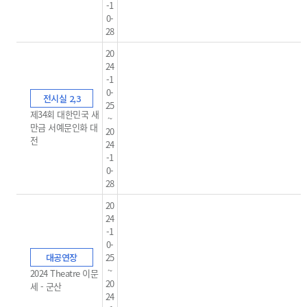
-1
0-
28
20
24
-1
0-
전시실 2,3
25
제34회 대한민국 새
~
만금 서예문인화 대
20
전
24
-1
0-
28
20
24
-1
0-
대공연장
25
~
2024 Theatre 이문
20
세 - 군산
24