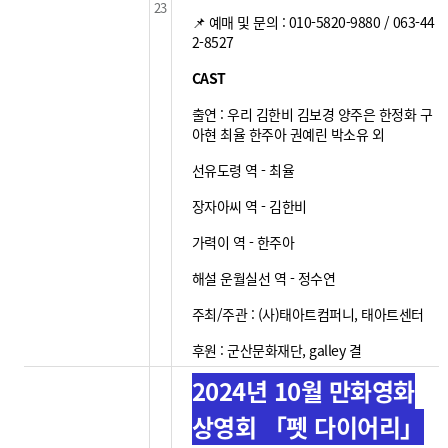
23
📌 예매 및 문의 : 010-5820-9880 / 063-44
2-8527
CAST
출연 : 우리 김한비 김보경 양주은 한정화 구
아현 최율 한주아 권예린 박소유 외
선유도령 역 - 최율
장자아씨 역 - 김한비
가력이 역 - 한주아
해설 운월실선 역 - 정수연
주최/주관 : (사)태아트컴퍼니, 태아트센터
후원 : 군산문화재단, galley 결
2024년 10월 만화영화
상영회 「펫 다이어리」