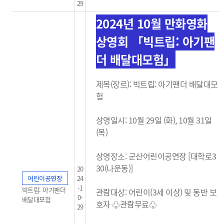
29
2024년 10월 만화영화
상영회 「빅트립: 아기팬
더 배달대모험」
제목(장르): 빅트립: 아기팬더 배달대모
험
상영일시: 10월 29일 (화), 10
월 31일
(목)
상영장소: 군산어린이공연장 [대학로3
30(나운동)]
20
어린이공연장
24
-1
빅트립: 아기팬더
관람대상: 어린이(3세 이상) 및 동반 보
0-
배달대모험
호자 ♧관람무료
♧
29