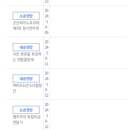
13
20
소공연장
24
-1
군산피아노포르테
0-
제3회 정기연주회
09
20
대공연장
24
-1
지친 영혼을 위로하
0-
는 연합합창제
11
20
대공연장
24
-1
YMCA소년소녀합창
0-
단
12
20
소공연장
24
-1
별주부의 독립자금
0-
전달기
12