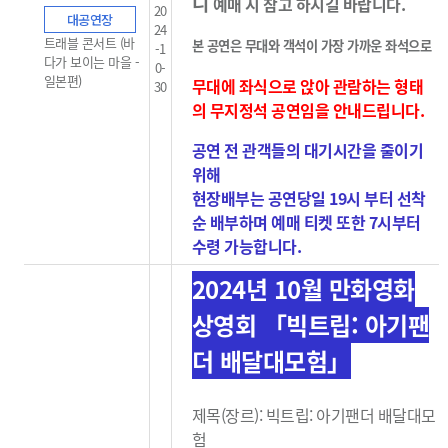
니
예매 시 참고 하시길 바랍니다.
20
대공연장
24
트래블 콘서트 (바
본 공연은 무대와 객석이 가장 가까운 좌석으로
-1
다가 보이는 마을 -
0-
일본편)
무대에 좌식으로 앉아 관람하는 형태
30
의 무지정석 공연임을 안내드립니다.
공연 전 관객들의 대기시간을 줄이기
위해
현장배부는 공연당일 19시 부터 선착
순 배부하며 예매 티켓 또한 7시부터
수령 가능합니다.
2024년 10월 만화영화
상영회 「빅트립: 아기팬
더 배달대모험」
제목(장르): 빅트립: 아기팬더 배달대모
험