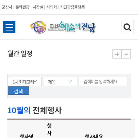
군산시
문화관광
시장실
시의회
시민광장플랫폼
군
전
검
산
체
색
메
하
-
+
월간 일정
시
뉴
기
열
기
10월의
전체행사
행
사
행사명
행사내용