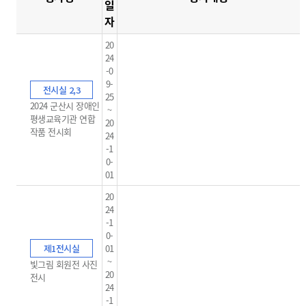
일
자
20
24
-0
9-
전시실 2,3
25
2024 군산시 장애인
~
평생교육기관 연합
20
작품 전시회
24
-1
0-
01
20
24
-1
0-
제1전시실
01
~
빛그림 회원전 사진
20
전시
24
-1