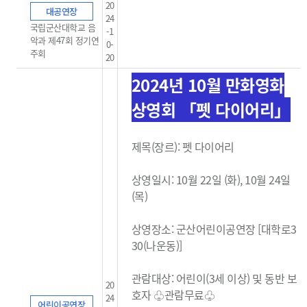
20
대공연장
24
국립군산대학교 음
-1
악과 제47회 정기연
0-
주회
20
2024년 10월 만화영화
상영회 「펫 다이어리」
제목(장르): 펫 다이어리
상영일시: 10월 22일 (화), 10
월 24일
(목)
상영장소: 군산어린이공연장 [대학로3
30(나운동)]
관람대상: 어린이(3세 이상) 및 동반 보
20
호자 ♧관람무료
♧
24
어린이공연장