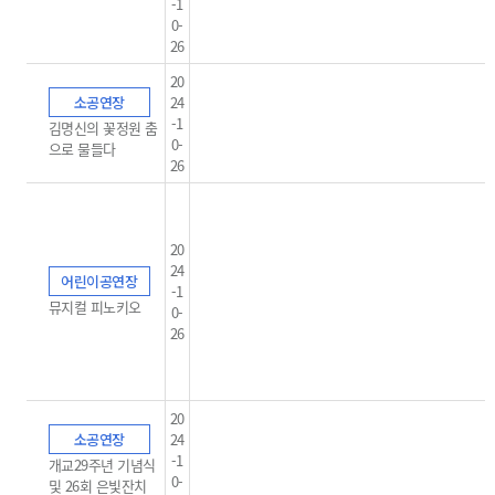
-1
0-
26
20
소공연장
24
-1
김명신의 꽃정원 춤
0-
으로 물들다
26
20
24
어린이공연장
-1
뮤지컬 피노키오
0-
26
20
소공연장
24
-1
개교29주년 기념식
0-
및 26회 은빛잔치