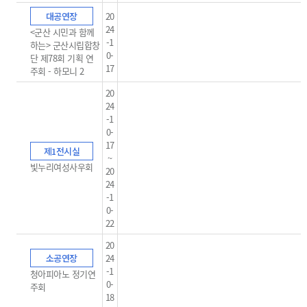
대공연장
20
24
<군산 시민과 함께
-1
하는> 군산시립합창
0-
단 제78회 기획 연
17
주회 - 하모니 2
20
24
-1
0-
17
제1전시실
~
빛누리여성사우회
20
24
-1
0-
22
20
소공연장
24
-1
청아피아노 정기연
0-
주회
18