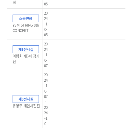
회
05
20
소공연장
24
-1
YSM STRING 8th
0-
CONCERT
05
20
제1전시실
24
-1
이형회 제6회 정기
0-
전
07
20
24
-1
0-
07
제3전시실
~
유영주 개인사진전
20
24
-1
0-