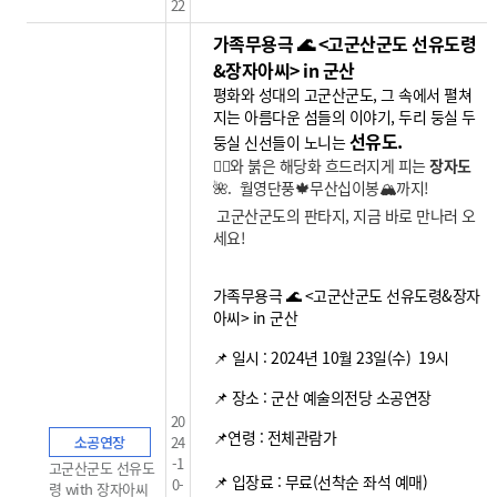
22
가족무용극 🌊 <고군산군도 선유도령
&장자아씨> in 군산
평화와 성대의 고군산군도, 그 속에서 펼쳐
지는 아름다운 섬들의 이야기, 두리 둥실 두
선유도.
둥실 신선들이 노니는
🧝‍♂️와 붉은 해당화 흐드러지게 피는
장자도
🌺. 월영단풍🍁무산십이봉🏔️까지!
고군산군도의 판타지, 지금 바로 만나러 오
세요!
가족무용극 🌊 <고군산군도 선유도령&장자
아씨> in 군산
📌 일시 : 2024년 10월 23일(수) 19시
📌 장소 : 군산 예술의전당 소공연장
20
📌연령 : 전체관람가
소공연장
24
-1
고군산군도 선유도
📌 입장료 : 무료(선착순 좌석 예매)
0-
령 with 장자아씨