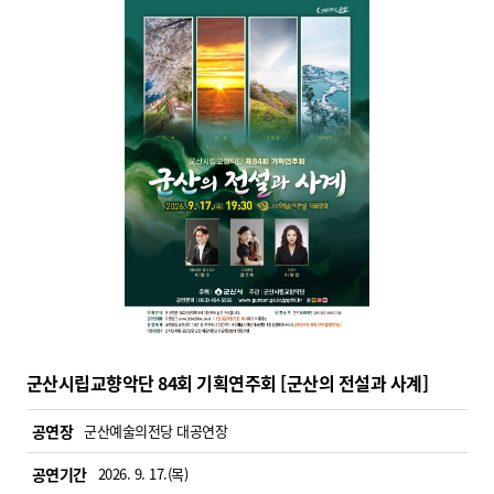
군산시립교향악단 84회 기획연주회 [군산의 전설과 사계]
공연장
군산예술의전당 대공연장
공연기간
2026. 9. 17.(목)