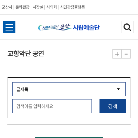
군산시
문화관광
시장실
시의회
시민광장플랫폼
군
전
검
산
체
색
메
하
-
+
교향악단 공연
시
뉴
기
열
기
검색