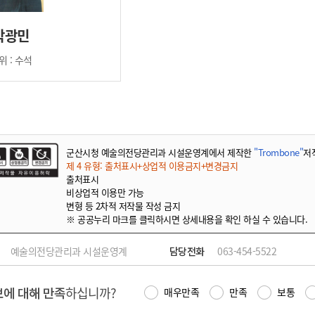
박광민
위 : 수석
군산시청 예술의전당관리과 시설운영계에서 제작한
"Trombone"
저
제 4 유형: 출처표시+상업적 이용금지+변경금지
출처표시
비상업적 이용만 가능
변형 등 2차적 저작물 작성 금지
※ 공공누리 마크를 클릭하시면 상세내용을 확인 하실 수 있습니다.
예술의전당관리과 시설운영계
담당전화
063-454-5522
에 대해 만족
하십니까?
매우만족
만족
보통