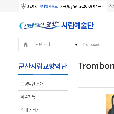
군산
33.0℃
미세먼지농도
좋음 8㎍/㎥
2026-08-07 현재
군
맑음
산
시
단원 소개
Trombone
Trombo
군산시립교향악단
열
교향악단 소개
림
열
예술감독
림
열
역대 지휘자