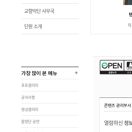
림
열
교향악단 사무국
림
직
열
단원 소개
림
가장 많이 본 메뉴
포토갤러리
공지사항
콘텐츠 관리부서
영상갤러리
합창단 공연
열람하신
정보