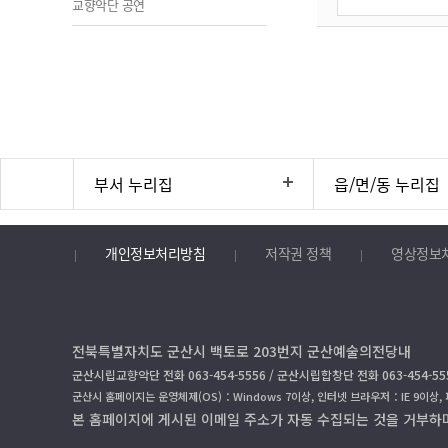
교향악단 공연
부서 누리집
읍/면/동 누리집
개인정보처리방침
저작권 정책
영상정보
전북특별자치도 군산시 백토로 203번지 군산예술의전당내
군산시립교향악단 전화 063-454-5556 / 군산시립합창단 전화 063-454-55
군산시 홈페이지는 운영체제(OS)：Windows 7이상, 인터넷 브라우저：IE 9이상,
본 홈페이지에 게시된 이메일 주소가 자동 수집되는 것을 거부하