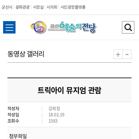
군산시
문화관광
시장실
시의회
시민광장플랫폼
군
전
검
산
체
색
메
하
-
+
동영상 갤러리
시
뉴
기
열
기
트릭아이 뮤지엄 관람
작성자
강희정
작성일
18.02.19
조회수
1583
첨부파일