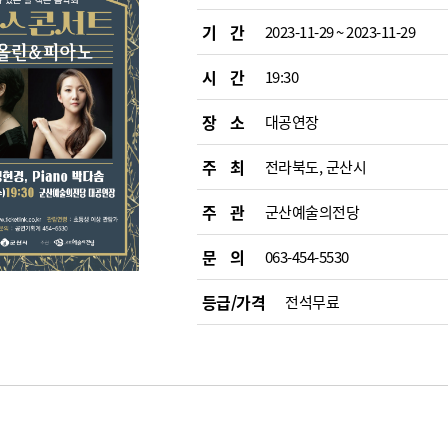
기 간
2023-11-29 ~ 2023-11-29
시 간
19:30
장 소
대공연장
주 최
전라북도, 군산시
주 관
군산예술의전당
문 의
063-454-5530
등급/가격
전석무료