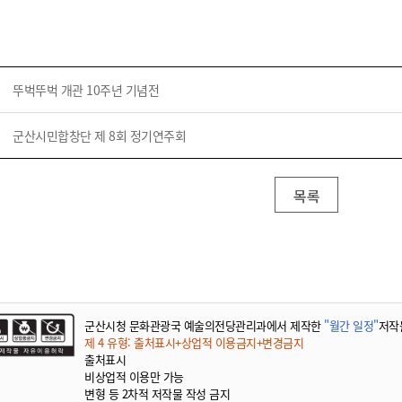
뚜벅뚜벅 개관 10주년 기념전
군산시민합창단 제 8회 정기연주회
목록
군산시청 문화관광국 예술의전당관리과에서 제작한
"월간 일정"
저작
제 4 유형: 출처표시+상업적 이용금지+변경금지
출처표시
비상업적 이용만 가능
변형 등 2차적 저작물 작성 금지