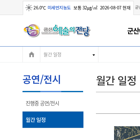
군
26.0℃
미세먼지농도
보통 32㎍/㎥
2026-08-07 현재
맑음
군
군산
산
월간 일정
시
공연/전시
월간 일정
열
진행중 공연/전시
림
열
월간 일정
림