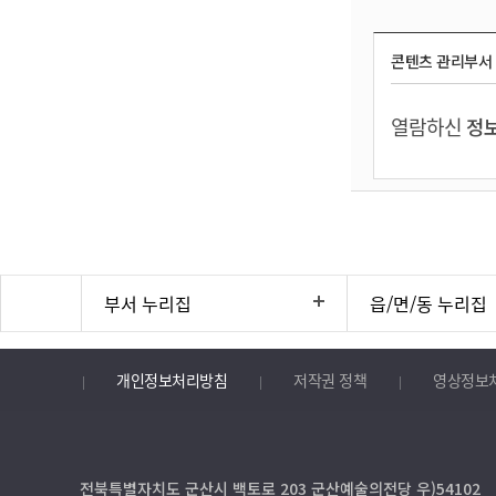
콘텐츠 관리부서
열람하신
정보
부서 누리집
읍/면/동 누리집
개인정보처리방침
저작권 정책
영상정보
전북특별자치도 군산시 백토로 203 군산예술의전당 우)54102