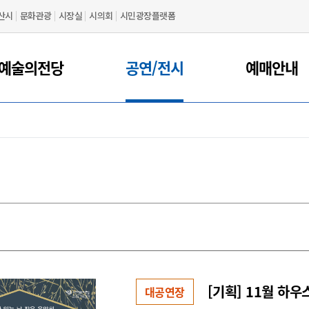
산시
문화관광
시장실
시의회
시민광장플랫폼
예술의전당
공연/전시
예매안내
[기획] 11월 하우
대공연장