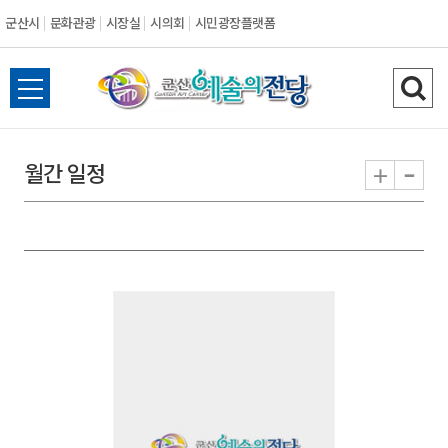
군산시
문화관광
시장실
시의회
시민광장플랫폼
군
전
검
산
체
색
메
하
-
+
월간 일정
시
뉴
기
열
기