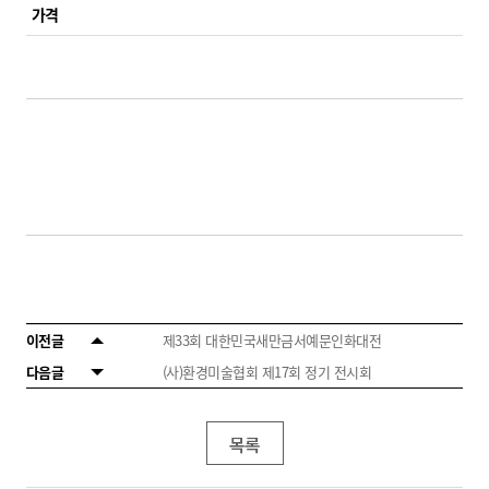
가격
이전글
제33회 대한민국새만금서예문인화대전
다음글
(사)환경미술협회 제17회 정기 전시회
목록