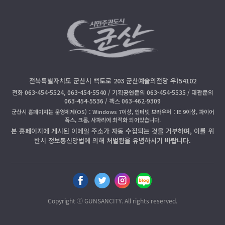
전북특별자치도 군산시 백토로 203 군산예술의전당 우)54102
전화 063-454-5524, 063-454-5540 / 기획공연문의 063-454-5535 / 대관문의
063-454-5536 / 팩스 063-462-9309
군산시 홈페이지는 운영체제(OS)：Windows 7이상, 인터넷 브라우저：IE 9이상, 파이어
폭스, 크롬, 사파리에 최적화 되어있습니다.
본 홈페이지에 게시된 이메일 주소가 자동 수집되는 것을 거부하며, 이를 위
반시 정보통신망법에 의해 처벌됨을 유념하시기 바랍니다.
페
트
인
블
이
위
스
로
스
터
타
그
Copyright ⓒ GUNSANCITY. All rights reserved.
북
공
공
공
공
유
유
유