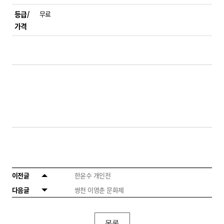
등급/
무료
가격
이전글
한윤수 개인전
다음글
쌍천 이영춘 문화제
목록