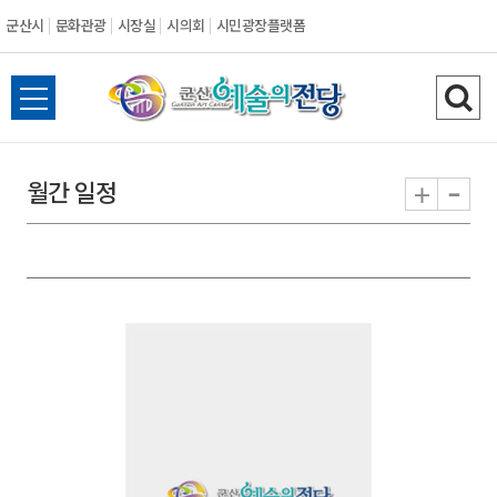
군산시
문화관광
시장실
시의회
시민광장플랫폼
군
전
검
산
체
색
메
하
-
+
월간 일정
시
뉴
기
열
기