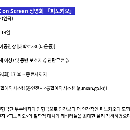
AC on Screen 상영회 「피노키오」
오(연극)
 14일
공연장 [대학로330(나운동)]
세 이상) 및 동반 보호자 ♧관람무료
♧
9.(화) 17:00 ~ 종료시까지
통합예약시스템(
공연전시<통합예약시스템 (gunsan.go.kr)
)
 인형극단 무수비좌의
인형극으로 인간보다 더 인간적인 피노키오의 모험
 원작 <피노키오>의 철학적
대사와 캐릭터들을 최대한 살려 각색하였으며,