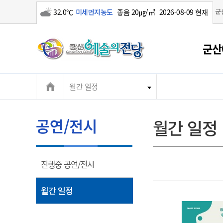
군
32.0℃
미세먼지농도
좋음 20㎍/㎥
2026-08-09 현재
구름많음
군
군산
산
월간 일정
시
공연/전시
월간 일정
열
진행중 공연/전시
림
열
월간 일정
림