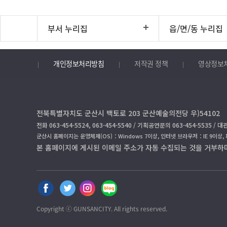
부서 누리집
읍/면/동 누리집
개인정보처리방침
저작권 정책
영상정보
전북특별자치도 군산시 백토로 203 군산예술의전당 우)54102
전화 063-454-5524, 063-454-5540 / 기획공연문의 063-454-5535 / 대관
군산시 홈페이지는 운영체제(OS)：Windows 7이상, 인터넷 브라우저：IE 9이상,
본 홈페이지에 게시된 이메일 주소가 자동 수집되는 것을 거부하
페
트
인
블
이
위
스
로
스
터
타
그
Copyright ⓒ GUNSANCITY. All rights reserved.
북
공
공
공