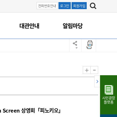
전화번호안내
로그인
회원가입
대관안내
알림마당
-
+
시민광장
플랫폼
on Screen 상영회「피노키오」