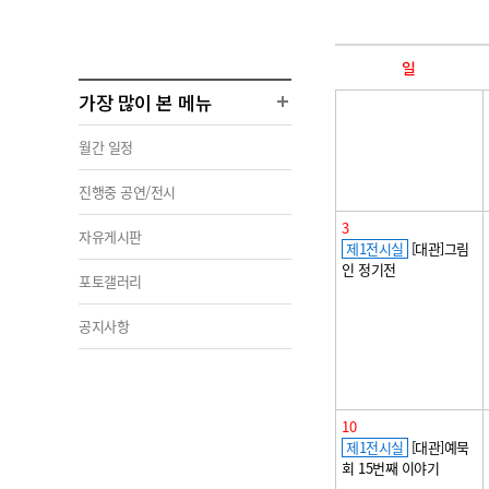
일
가장 많이 본 메뉴
월간 일정
진행중 공연/전시
3
자유게시판
제1전시실
[대관]그림
인 정기전
포토갤러리
공지사항
10
제1전시실
[대관]예묵
회 15번째 이야기