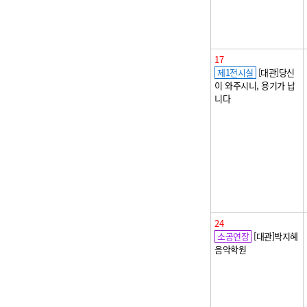
17
제1전시실
[대관]당신
이 와주시니, 용기가 납
니다
24
소공연장
[대관]박지혜
음악학원