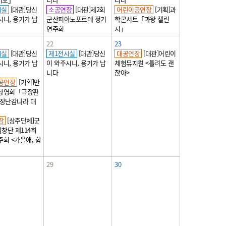
시실
[대관]당신
소공연장
[대관]제2회
어린이공연장
[기획]과
시니, 용기가 납
군산피아노포르테 정기
학콘서트「과왕 챌린
연주회
지」
22
23
시실
[대관]당신
제1전시실
[대관]당신
대공연장
[대관]어린이
시니, 용기가 납
이 와주시니, 용기가 납
체험뮤지컬 <틀려도 괜
니다
찮아>
공연장
[기획]만
 상영회「극장판
 장난감나라 대
장
[상주단체]군
창단 제114회
주회 <가을애, 함
29
30