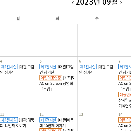
2023년 09월
월
화
수
4
5
6
7
제1전시실
[대관]그림
제1전시실
[대관]그림
제1전시실
[대관]그림
제1전
인 정기전
인 정기전
인 정기전
인 정기
어린이공연장
[기획]S
어린이
AC on Screen 상영회
AC on 
「스냅」
「스냅
대공연
산시립교
기획연
11
12
13
14
제1전시실
[대관]예묵
제1전시실
[대관]예묵
어린이
회 15번째 이야기
회 15번째 이야기
AC on 
어린이공연장
[기획]S
「피노