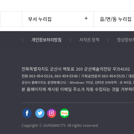
부서 누리집
읍/면/동 누리집
개인정보처리방침
저작권 정책
영상정보
전북특별자치도 군산시 백토로 203 군산예술의전당 우)54102
전화 063-454-5524, 063-454-5540 / 기획공연문의 063-454-5535 / 대관
군산시 홈페이지는 운영체제(OS)：Windows 7이상, 인터넷 브라우저：IE 9이상,
본 홈페이지에 게시된 이메일 주소가 자동 수집되는 것을 거부하
페
트
인
블
이
위
스
로
스
터
타
그
Copyright ⓒ GUNSANCITY. All rights reserved.
북
공
공
공