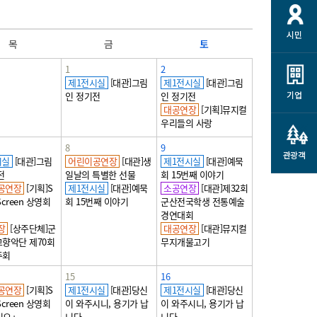
시민
목
금
토
1
2
제1전시실
[대관]그림
제1전시실
[대관]그림
기업
인 정기전
인 정기전
대공연장
[기획]뮤지컬
우리들의 사랑
8
9
관광객
시실
[대관]그림
어린이공연장
[대관]생
제1전시실
[대관]예묵
전
일날의 특별한 선물
회 15번째 이야기
공연장
[기획]S
제1전시실
[대관]예묵
소공연장
[대관]제32회
Screen 상영회
회 15번째 이야기
군산전국학생 전통예술
」
경연대회
장
[상주단체]군
대공연장
[대관]뮤지컬
향악단 제70회
무지개물고기
주회
15
16
공연장
[기획]S
제1전시실
[대관]당신
제1전시실
[대관]당신
Screen 상영회
이 와주시니, 용기가 납
이 와주시니, 용기가 납
키오」
니다
니다