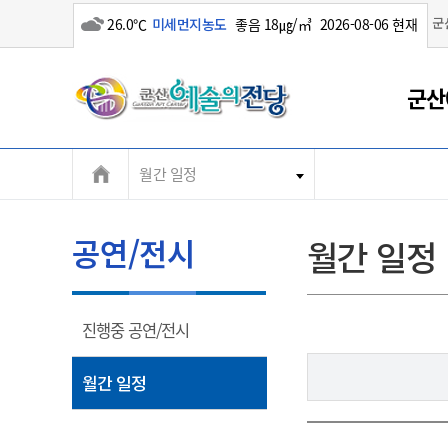
군
26.0℃
미세먼지농도
좋음 18㎍/㎥
2026-08-06 현재
흐림
군
군산
산
월간 일정
시
공연/전시
월간 일정
열
진행중 공연/전시
림
열
월간 일정
림