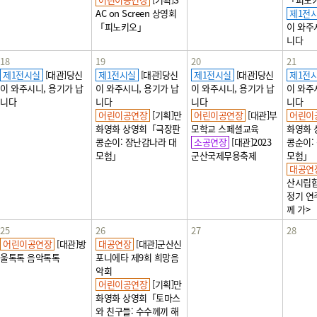
AC on Screen 상영회
제1전
「피노키오」
이 와주
니다
18
19
20
21
제1전시실
[대관]당신
제1전시실
[대관]당신
제1전시실
[대관]당신
제1전
이 와주시니, 용기가 납
이 와주시니, 용기가 납
이 와주시니, 용기가 납
이 와주
니다
니다
니다
니다
어린이공연장
[기획]만
어린이공연장
[대관]부
어린이
화영화 상영회「극장판
모학교 스페셜교육
화영화
콩순이: 장난감나라 대
소공연장
[대관]2023
콩순이:
모험」
군산국제무용축제
모험」
대공연
산시립합
정기 연
께 가>
25
26
27
28
어린이공연장
[대관]방
대공연장
[대관]군산신
울톡톡 음악톡톡
포니에타 제9회 희망음
악회
어린이공연장
[기획]만
화영화 상영회「토마스
와 친구들: 수수께끼 해