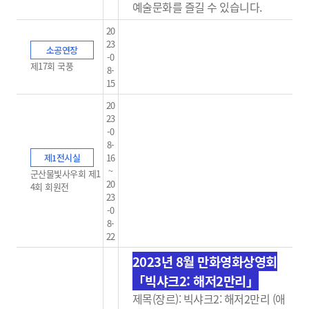
예술문화를 즐길 수 있습니다.
20
23
소공연장
-0
제17회 국풍
8-
15
20
23
-0
8-
제1전시실
16
~
군산물빛사우회 제1
20
4회 회원전
23
-0
8-
22
2023년 8월 만화영화상영회
「빅샤크2: 해저2만리」
제목(장르): 빅샤크2: 해저2만리 (애