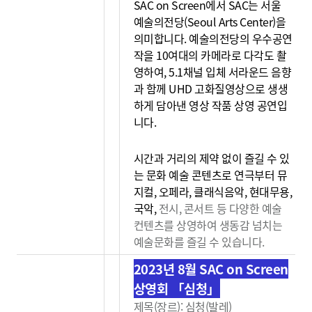
SAC on Screen에서 SAC는 서울
예술의전당(Seoul Arts Center)을
의미합니다. 예술의전당의 우수공연
작을 10여대의 카메라로 다각도 촬
영하여, 5.1채널 입체 서라운드 음향
과 함께 UHD 고화질영상으로 생생
하게 담아낸 영상 작품 상영 공연입
니다.
시간과 거리의 제약 없이 즐길 수 있
는 문화 예술 콘텐츠로 연극부터 뮤
지컬, 오페라, 클래식음악, 현대무용,
국악,
전시, 콘서트 등 다양한 예술
컨텐츠를 상영하여 생동감
넘치는
예술문화를 즐길 수 있습니다.
2023년 8월 SAC on Screen
상영회 「심청」
제목(장르): 심청(발레)