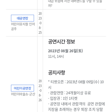
대급 위험에 처한 네버랜드를 구할 수 있을
까?
20
대공연장
23
-0
어린이뮤지컬 인어
8-
공주
25
공연시간 정보
2023년 08월 26일(토)
11시, 14시
공지사항
20
* 티켓오픈 : 2023년 08월 09일(수) 10
23
시
어린이공연장
-0
- 관람연령 : 24개월이상 유료
어린이마술쇼-군산
8-
- 입장권 : 1인 1티켓
26
- 공연장 내에서 관람객의 공연 관람에
지장을 초래하는 경우 퇴장 조치 당할