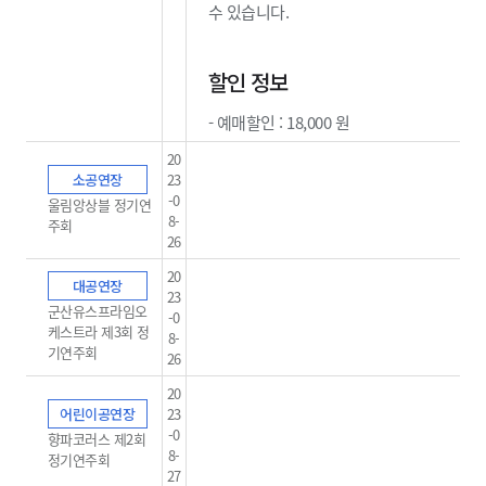
수 있습니다.​
할인 정보
- 예매할인 : 18,000 원
20
소공연장
23
-0
울림앙상블 정기연
8-
주회
26
20
대공연장
23
군산유스프라임오
-0
케스트라 제3회 정
8-
기연주회
26
20
어린이공연장
23
-0
향파코러스 제2회
8-
정기연주회
27