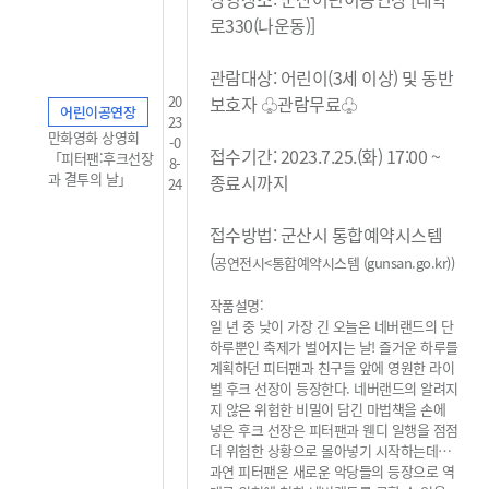
로330(나운동)]
관람대상: 어린이(3세 이상) 및 동반
20
보호자 ♧관람무료
♧
어린이공연장
23
만화영화 상영회
-0
접수기간: 2023.7.25.(화) 17:00 ~
「피터팬:후크선장
8-
과 결투의 날」
종료시까지
24
접수방법: 군산시 통합예약시스템
(
공연전시<통합예약시스템 (gunsan.go.kr)
)
작품설명:
일 년 중 낮이 가장 긴 오늘은 네버랜드의 단
하루뿐인 축제가 벌어지는 날! 즐거운 하루를
계획하던 피터팬과 친구들 앞에 영원한 라이
벌 후크 선장이 등장한다. 네버랜드의 알려지
지 않은 위험한 비밀이 담긴 마법책을 손에
넣은 후크 선장은 피터팬과 웬디 일행을 점점
더 위험한 상황으로 몰아넣기 시작하는데…
과연 피터팬은 새로운 악당들의 등장으로 역