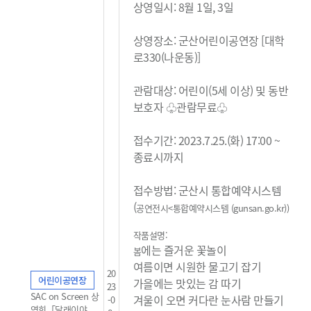
상영일시: 8월 1일, 3일
상영장소: 군산어린이공연장 [대학
로330(나운동)]
관람대상: 어린이(5세 이상) 및 동반
보호자 ♧관람무료
♧
접수기간: 2023.7.25.(화) 17:00 ~
종료시까지
접수방법: 군산시 통합예약시스템
(
공연전시<통합예약시스템 (gunsan.go.kr)
)
작품설명:
에는 즐거운 꽃놀이
봄
여름이면 시원한 물고기 잡기
20
어린이공연장
가을에는 맛있는 감 따기
23
SAC on Screen 상
겨울이 오면 커다란 눈사람 만들기
-0
영회「달래이야