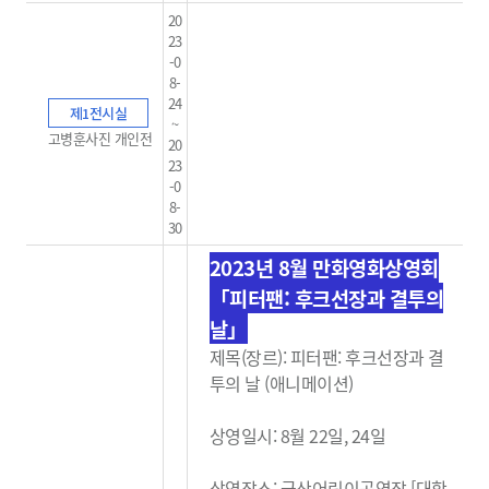
20
23
-0
8-
24
제1전시실
~
고병훈사진 개인전
20
23
-0
8-
30
2023년 8월 만화영화상영회
「피터팬: 후크선장과 결투의
날」
제목(장르): 피터팬: 후크선장과 결
투의 날 (애니메이션)
상영일시: 8월 22일, 24일
상영장소: 군산어린이공연장 [대학