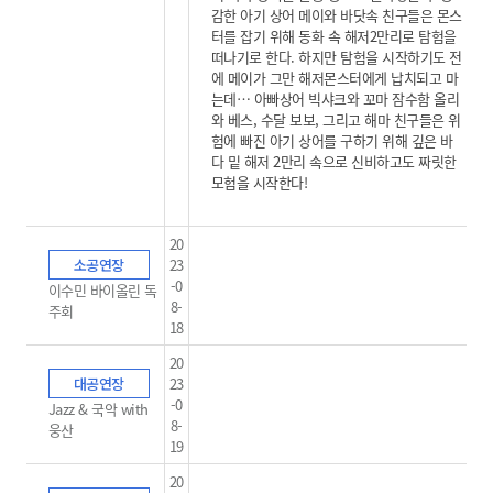
감한 아기 상어 메이와 바닷속 친구들은 몬스
터를 잡기 위해 동화 속 해저2만리로 탐험을
떠나기로 한다. 하지만 탐험을 시작하기도 전
에 메이가 그만 해저몬스터에게 납치되고 마
는데… 아빠상어 빅샤크와 꼬마 잠수함 올리
와 베스, 수달 보보, 그리고 해마 친구들은 위
험에 빠진 아기 상어를 구하기 위해 깊은 바
다 밑 해저 2만리 속으로 신비하고도 짜릿한
모험을 시작한다!
20
소공연장
23
-0
이수민 바이올린 독
8-
주회
18
20
대공연장
23
-0
Jazz & 국악 with
8-
웅산
19
20