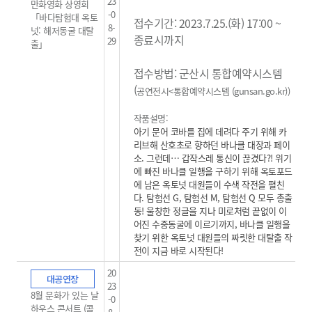
23
만화영화 상영회
-0
「바다탐험대 옥토
접수기간: 2023.7.25.(화) 17:00 ~
8-
넛: 해저동굴 대탈
종료시까지
29
출」
접수방법: 군산시 통합예약시스템
(
공연전시<통합예약시스템 (gunsan.go.kr)
)
작품설명:
아기 문어 코바를 집에 데려다 주기 위해 카
리브해 산호초로 향하던 바나클 대장과 페이
소.
그런데… 갑작스레 통신이 끊겼다?! 위기
에 빠진 바나클 일행을 구하기 위해 옥토포드
에 남은 옥토넛 대원들이 수색 작전을 펼친
다. 탐험선 G, 탐험선 M, 탐험선 Q 모두 총출
동! 울창한 정글을 지나 미로처럼 끝없이 이
어진 수중동굴에 이르기까지, 바나클 일행을
찾기 위한 옥토넛 대원들의 짜릿한 대탈출 작
전이 지금 바로 시작된다!
20
대공연장
23
8월 문화가 있는 날
-0
하우스 콘서트 (콜