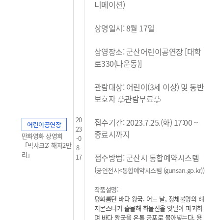
니메이션)
상영일시: 8월 17일
상영장소: 군산어린이공연장 [대학
로330(나운동)]
관람대상: 어린이(3세 이상) 및 동반
보호자 ♧관람무료
♧
20
접수기간: 2023.7.25.(화) 17:00 ~
어린이공연장
23
종료시까지
만화영화 상영회
-0
「빅샤크2: 해저2만
8-
리」
접수방법: 군산시 통합예약시스템
17
(
공연전시<통합예약시스템 (gunsan.go.kr)
)
작품설명:
평화롭던 바다 왕국. 어느 날, 정체불명의 해
저몬스터가 출몰해 화물선을 잇달아 파괴하
며 바다 왕국을 온통 공포로 몰아넣는다. 용