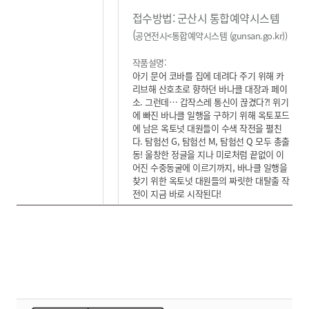
접수방법: 군산시 통합예약시스템
(
공연전시<통합예약시스템 (gunsan.go.kr)
)
작품설명:
아기 문어 코바를 집에 데려다 주기 위해 카
리브해 산호초로 향하던 바나클 대장과 페이
소.
그런데… 갑작스레 통신이 끊겼다?! 위기
에 빠진 바나클 일행을 구하기 위해 옥토포드
에 남은 옥토넛 대원들이 수색 작전을 펼친
다. 탐험선 G, 탐험선 M, 탐험선 Q 모두 총출
동! 울창한 정글을 지나 미로처럼 끝없이 이
어진 수중동굴에 이르기까지, 바나클 일행을
찾기 위한 옥토넛 대원들의 짜릿한 대탈출 작
전이 지금 바로 시작된다!