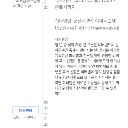
「피터팬:후크선장
8-
과 결투의 날」
종료시까지
22
접수방법: 군산시 통합예약시스템
(
공연전시<통합예약시스템 (gunsan.go.kr)
)
작품설명:
일 년 중 낮이 가장 긴 오늘은 네버랜드의 단
하루뿐인 축제가 벌어지는 날! 즐거운 하루를
계획하던 피터팬과 친구들 앞에 영원한 라이
벌 후크 선장이 등장한다. 네버랜드의 알려지
지 않은 위험한 비밀이 담긴 마법책을 손에
넣은 후크 선장은 피터팬과 웬디 일행을 점점
더 위험한 상황으로 몰아넣기 시작하는데…
과연 피터팬은 새로운 악당들의 등장으로 역
대급 위험에 처한 네버랜드를 구할 수 있을
까?
20
23
대공연장
-0
KBS 국악한마당
8-
23