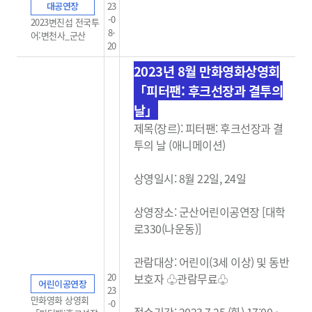
대공연장
23
-0
2023변진섭 전국투
8-
어:변천사_군산
20
2023년 8월 만화영화상영회
「피터팬: 후크선장과 결투의
날」
제목(장르): 피터팬: 후크선장과 결
투의 날 (애니메이션)
상영일시: 8월 22일, 24일
상영장소: 군산어린이공연장 [대학
로330(나운동)]
관람대상: 어린이(3세 이상) 및 동반
20
보호자 ♧관람무료
♧
어린이공연장
23
만화영화 상영회
-0
접수기간: 2023.7.25.(화) 17:00 ~