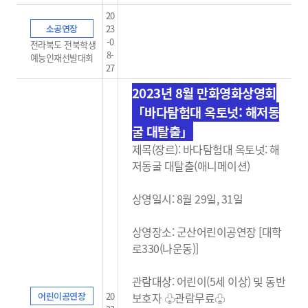
20
소공연장
23
-0
전라북도 전북학생
8-
예능인재선발대회
27
2023년 8월 만화영화상영회
「바다탐험대 옥토넛: 해저동
굴 대탈출」
제목(장르): 바다탐험대 옥토넛: 해
저동굴 대탈출(애니메이션)
상영일시: 8월 29일, 31일
상영장소: 군산어린이공연장 [대학
로330(나운동)]
관람대상: 어린이(5세 이상) 및 동반
어린이공연장
20
보호자 ♧관람무료
♧