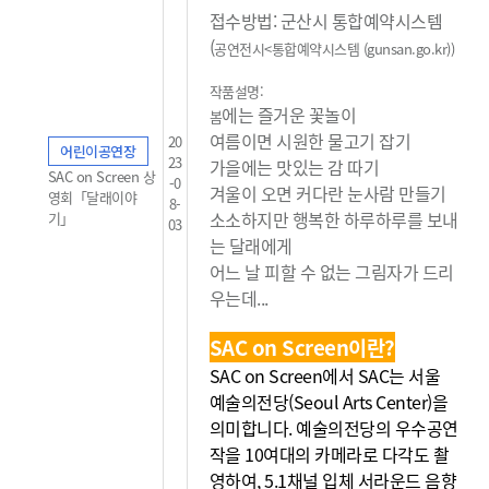
접수방법: 군산시 통합예약시스템
(
공연전시<통합예약시스템 (gunsan.go.kr)
)
작품설명:
에는 즐거운 꽃놀이
봄
여름이면 시원한 물고기 잡기
20
어린이공연장
23
가을에는 맛있는 감 따기
SAC on Screen 상
-0
겨울이 오면 커다란 눈사람 만들기
영회「달래이야
8-
소소하지만 행복한 하루하루를 보내
기」
03
는 달래에게
어느 날 피할 수 없는 그림자가 드리
우는데...
SAC on Screen이란?
SAC on Screen에서 SAC는 서울
예술의전당(Seoul Arts Center)을
의미합니다. 예술의전당의 우수공연
작을 10여대의 카메라로 다각도 촬
영하여, 5.1채널 입체 서라운드 음향