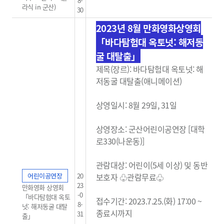
8-
라식 in 군산)
30
2023년 8월 만화영화상영회
「바다탐험대 옥토넛: 해저동
굴 대탈출」
제목(장르): 바다탐험대 옥토넛: 해
저동굴 대탈출(애니메이션)
상영일시: 8월 29일, 31일
상영장소: 군산어린이공연장 [대학
로330(나운동)]
관람대상: 어린이(5세 이상) 및 동반
어린이공연장
20
보호자 ♧관람무료
♧
23
만화영화 상영회
-0
「바다탐험대 옥토
접수기간: 2023.7.25.(화) 17:00 ~
8-
넛: 해저동굴 대탈
종료시까지
31
출」