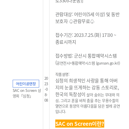
로330(나운동)]
관람대상: 어린이(5세 이상) 및 동반
보호자 ♧관람무료
♧
접수기간: 2023.7.25.(화) 17:00 ~
종료시까지
접수방법: 군산시 통합예약시스템
(
공연전시<통합예약시스템 (gunsan.go.kr)
)
작품설명:
20
심청의 희생적인 사랑을 통해 아버
어린이공연장
23
지의 눈을 뜨게하는 감동 스토리로,
-0
SAC on Screen 상
한국의 독창성이
8-
살아 숨쉬는 무대와 의
영회「심청」
08
상, 그리고 혼을 바쳐 춤을 추는 무용수들의
열연으로 동양의
아름다움을 담은 발레 공연
입니다.
SAC on Screen이란?