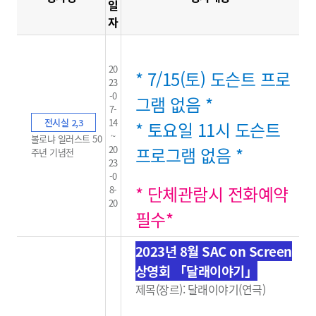
일
자
20
* 7/15(토) 도슨트 프로
23
-0
그램 없음 *
7-
전시실 2,3
14
* 토요일 11시 도슨트
~
볼로냐 일러스트 50
20
프로그램 없음 *
주년 기념전
23
-0
* 단체관람시 전화예약
8-
20
필수*
2023년 8월 SAC on Screen
상영회 「달래이야기」
제목(장르): 달래이야기(연극)