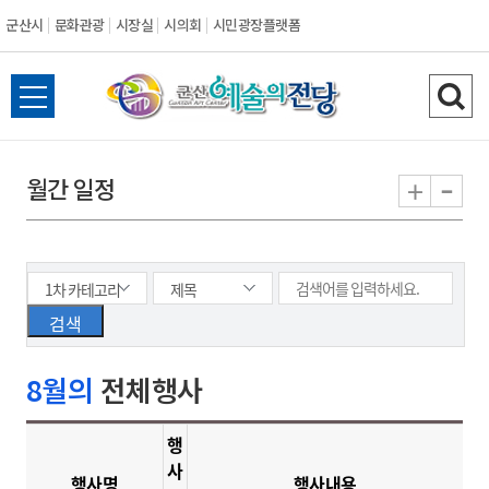
군산시
문화관광
시장실
시의회
시민광장플랫폼
군
전
검
산
체
색
메
하
-
+
월간 일정
시
뉴
기
열
기
8월의
전체행사
행
사
행사명
행사내용