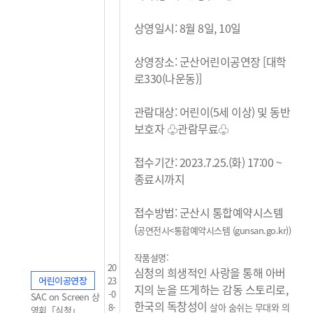
상영일시: 8월 8일, 10일
상영장소: 군산어린이공연장 [대학
로330(나운동)]
관람대상: 어린이(5세 이상) 및 동반
보호자 ♧관람무료
♧
접수기간: 2023.7.25.(화) 17:00 ~
종료시까지
접수방법: 군산시 통합예약시스템
(
공연전시<통합예약시스템 (gunsan.go.kr)
)
작품설명:
20
심청의 희생적인 사랑을 통해 아버
어린이공연장
23
지의 눈을 뜨게하는 감동 스토리로,
-0
SAC on Screen 상
한국의 독창성이
8-
살아 숨쉬는 무대와 의
영회「심청」