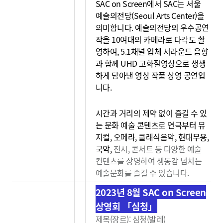
SAC on Screen에서 SAC는 서울
예술의전당(Seoul Arts Center)을
의미합니다. 예술의전당의 우수공연
작을 10여대의 카메라로 다각도 촬
영하여, 5.1채널 입체 서라운드 음향
과 함께 UHD 고화질영상으로 생생
하게 담아낸 영상 작품 상영 공연입
니다.
시간과 거리의 제약 없이 즐길 수 있
는 문화 예술 콘텐츠로 연극부터 뮤
지컬, 오페라, 클래식음악, 현대무용,
국악,
전시, 콘서트 등 다양한 예술
컨텐츠를 상영하여 생동감
넘치는
예술문화를 즐길 수 있습니다.
2023년 8월 SAC on Screen
상영회 「심청」
제목(장르): 심청(발레)