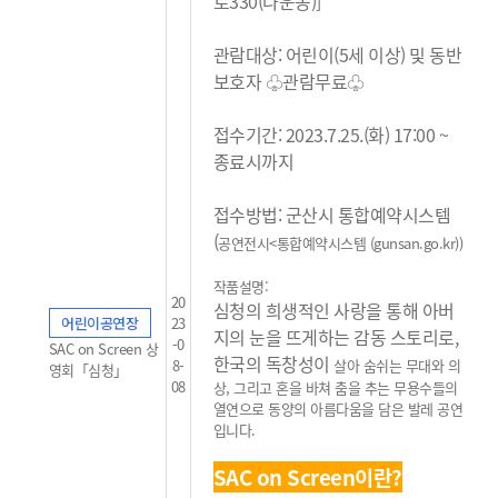
로330(나운동)]
관람대상: 어린이(5세 이상) 및 동반
보호자 ♧관람무료
♧
접수기간: 2023.7.25.(화) 17:00 ~
종료시까지
접수방법: 군산시 통합예약시스템
(
공연전시<통합예약시스템 (gunsan.go.kr)
)
작품설명:
20
심청의 희생적인 사랑을 통해 아버
어린이공연장
23
지의 눈을 뜨게하는 감동 스토리로,
-0
SAC on Screen 상
한국의 독창성이
8-
살아 숨쉬는 무대와 의
영회「심청」
08
상, 그리고 혼을 바쳐 춤을 추는 무용수들의
열연으로 동양의
아름다움을 담은 발레 공연
입니다.
SAC on Screen이란?