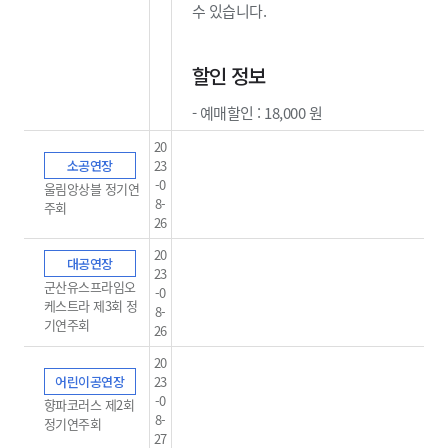
수 있습니다.​
할인 정보
- 예매할인 : 18,000 원
20
소공연장
23
-0
울림앙상블 정기연
8-
주회
26
20
대공연장
23
군산유스프라임오
-0
케스트라 제3회 정
8-
기연주회
26
20
어린이공연장
23
-0
향파코러스 제2회
8-
정기연주회
27