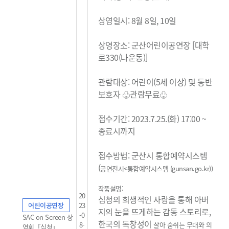
상영일시: 8월 8일, 10일
상영장소: 군산어린이공연장 [대학
로330(나운동)]
관람대상: 어린이(5세 이상) 및 동반
보호자 ♧관람무료
♧
접수기간: 2023.7.25.(화) 17:00 ~
종료시까지
접수방법: 군산시 통합예약시스템
(
공연전시<통합예약시스템 (gunsan.go.kr)
)
작품설명:
20
심청의 희생적인 사랑을 통해 아버
어린이공연장
23
지의 눈을 뜨게하는 감동 스토리로,
-0
SAC on Screen 상
한국의 독창성이
8-
살아 숨쉬는 무대와 의
영회「심청」