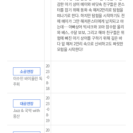
감한 아기 상어 메이와 바닷속 친구들은 몬스
터를 잡기 위해 동화 속 해저2만리로 탐험을
떠나기로 한다. 하지만 탐험을 시작하기도 전
에 메이가 그만 해저몬스터에게 납치되고 마
는데… 아빠상어 빅샤크와 꼬마 잠수함 올리
와 베스, 수달 보보, 그리고 해마 친구들은 위
험에 빠진 아기 상어를 구하기 위해 깊은 바
다 밑 해저 2만리 속으로 신비하고도 짜릿한
모험을 시작한다!
20
소공연장
23
-0
이수민 바이올린 독
8-
주회
18
20
대공연장
23
-0
Jazz & 국악 with
8-
웅산
19
20