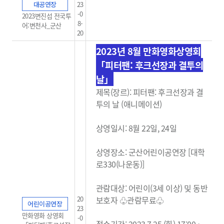
대공연장
23
-0
2023변진섭 전국투
8-
어:변천사_군산
20
2023년 8월 만화영화상영회
「피터팬: 후크선장과 결투의
날」
제목(장르): 피터팬: 후크선장과 결
투의 날 (애니메이션)
상영일시: 8월 22일, 24일
상영장소: 군산어린이공연장 [대학
로330(나운동)]
관람대상: 어린이(3세 이상) 및 동반
20
보호자 ♧관람무료
♧
어린이공연장
23
만화영화 상영회
-0
접수기간: 2023.7.25.(화) 17:00 ~