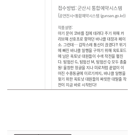
접수방법: 군산시 통합예약시스템
(
공연전시<통합예약시스템 (gunsan.go.kr)
)
작품설명:
아기 문어 코바를 집에 데려다 주기 위해 카
리브해 산호초로 향하던 바나클 대장과 페이
소.
그런데… 갑작스레 통신이 끊겼다?! 위기
에 빠진 바나클 일행을 구하기 위해 옥토포드
에 남은 옥토넛 대원들이 수색 작전을 펼친
다. 탐험선 G, 탐험선 M, 탐험선 Q 모두 총출
동! 울창한 정글을 지나 미로처럼 끝없이 이
어진 수중동굴에 이르기까지, 바나클 일행을
찾기 위한 옥토넛 대원들의 짜릿한 대탈출 작
전이 지금 바로 시작된다!