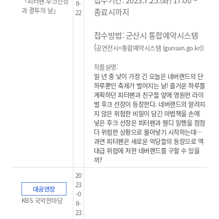
「피터팬:후크선장
8-
과 결투의 날」
종료시까지
22
접수방법: 군산시 통합예약시스템
(
공연전시<통합예약시스템 (gunsan.go.kr)
)
작품설명:
일 년 중 낮이 가장 긴 오늘은 네버랜드의 단
하루뿐인 축제가 벌어지는 날! 즐거운 하루를
계획하던 피터팬과 친구들 앞에 영원한 라이
벌 후크 선장이 등장한다. 네버랜드의 알려지
지 않은 위험한 비밀이 담긴 마법책을 손에
넣은 후크 선장은 피터팬과 웬디 일행을 점점
더 위험한 상황으로 몰아넣기 시작하는데…
과연 피터팬은 새로운 악당들의 등장으로 역
대급 위험에 처한 네버랜드를 구할 수 있을
까?
20
23
대공연장
-0
KBS 국악한마당
8-
23