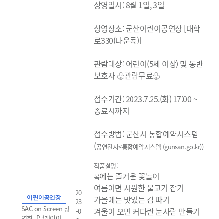
상영일시: 8월 1일, 3일
상영장소: 군산어린이공연장 [대학
로330(나운동)]
관람대상: 어린이(5세 이상) 및 동반
보호자 ♧관람무료
♧
접수기간: 2023.7.25.(화) 17:00 ~
종료시까지
접수방법: 군산시 통합예약시스템
(
공연전시<통합예약시스템 (gunsan.go.kr)
)
작품설명:
에는 즐거운 꽃놀이
봄
여름이면 시원한 물고기 잡기
20
어린이공연장
가을에는 맛있는 감 따기
23
SAC on Screen 상
겨울이 오면 커다란 눈사람 만들기
-0
영회「달래이야