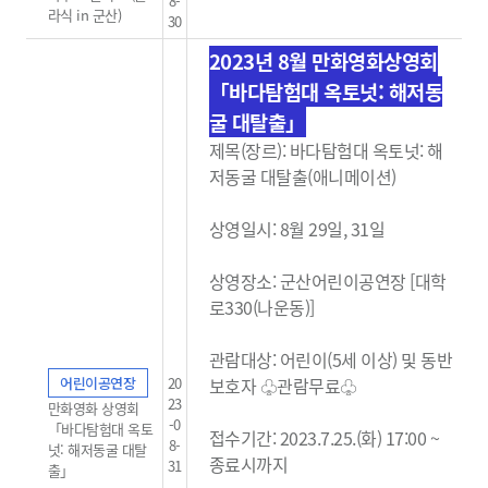
8-
라식 in 군산)
30
2023년 8월 만화영화상영회
「바다탐험대 옥토넛: 해저동
굴 대탈출」
제목(장르): 바다탐험대 옥토넛: 해
저동굴 대탈출(애니메이션)
상영일시: 8월 29일, 31일
상영장소: 군산어린이공연장 [대학
로330(나운동)]
관람대상: 어린이(5세 이상) 및 동반
어린이공연장
20
보호자 ♧관람무료
♧
23
만화영화 상영회
-0
「바다탐험대 옥토
접수기간: 2023.7.25.(화) 17:00 ~
8-
넛: 해저동굴 대탈
종료시까지
31
출」