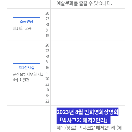
예술문화를 즐길 수 있습니다.
20
23
소공연장
-0
제17회 국풍
8-
15
20
23
-0
8-
제1전시실
16
~
군산물빛사우회 제1
20
4회 회원전
23
-0
8-
22
2023년 8월 만화영화상영회
「빅샤크2: 해저2만리」
제목(장르): 빅샤크2: 해저2만리 (애