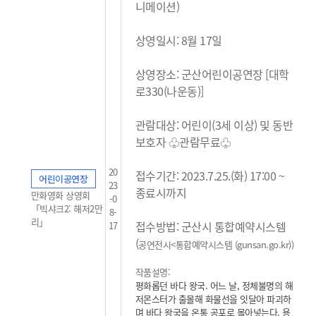
니메이션)
상영일시: 8월 17일
상영장소: 군산어린이공연장 [대학
로330(나운동)]
관람대상: 어린이(3세 이상) 및 동반
보호자 ♧관람무료
♧
20
접수기간: 2023.7.25.(화) 17:00 ~
어린이공연장
23
종료시까지
만화영화 상영회
-0
「빅샤크2: 해저2만
8-
리」
접수방법: 군산시 통합예약시스템
17
(
공연전시<통합예약시스템 (gunsan.go.kr)
)
작품설명:
평화롭던 바다 왕국. 어느 날, 정체불명의 해
저몬스터가 출몰해 화물선을 잇달아 파괴하
며 바다 왕국을 온통 공포로 몰아넣는다. 용