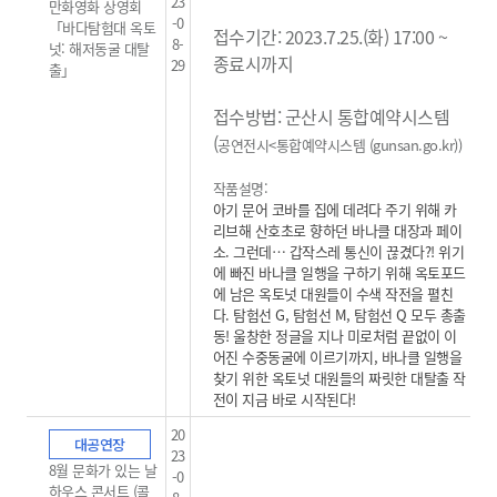
23
만화영화 상영회
-0
「바다탐험대 옥토
접수기간: 2023.7.25.(화) 17:00 ~
8-
넛: 해저동굴 대탈
종료시까지
29
출」
접수방법: 군산시 통합예약시스템
(
공연전시<통합예약시스템 (gunsan.go.kr)
)
작품설명:
아기 문어 코바를 집에 데려다 주기 위해 카
리브해 산호초로 향하던 바나클 대장과 페이
소.
그런데… 갑작스레 통신이 끊겼다?! 위기
에 빠진 바나클 일행을 구하기 위해 옥토포드
에 남은 옥토넛 대원들이 수색 작전을 펼친
다. 탐험선 G, 탐험선 M, 탐험선 Q 모두 총출
동! 울창한 정글을 지나 미로처럼 끝없이 이
어진 수중동굴에 이르기까지, 바나클 일행을
찾기 위한 옥토넛 대원들의 짜릿한 대탈출 작
전이 지금 바로 시작된다!
20
대공연장
23
8월 문화가 있는 날
-0
하우스 콘서트 (콜