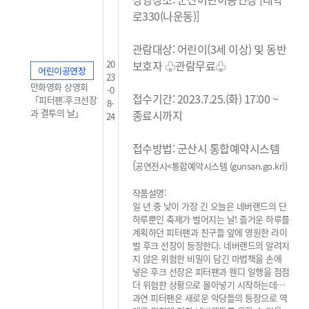
로330(나운동)]
관람대상: 어린이(3세 이상) 및 동반
20
보호자 ♧관람무료
♧
어린이공연장
23
만화영화 상영회
-0
접수기간: 2023.7.25.(화) 17:00 ~
「피터팬:후크선장
8-
과 결투의 날」
종료시까지
24
접수방법: 군산시 통합예약시스템
(
공연전시<통합예약시스템 (gunsan.go.kr)
)
작품설명:
일 년 중 낮이 가장 긴 오늘은 네버랜드의 단
하루뿐인 축제가 벌어지는 날! 즐거운 하루를
계획하던 피터팬과 친구들 앞에 영원한 라이
벌 후크 선장이 등장한다. 네버랜드의 알려지
지 않은 위험한 비밀이 담긴 마법책을 손에
넣은 후크 선장은 피터팬과 웬디 일행을 점점
더 위험한 상황으로 몰아넣기 시작하는데…
과연 피터팬은 새로운 악당들의 등장으로 역