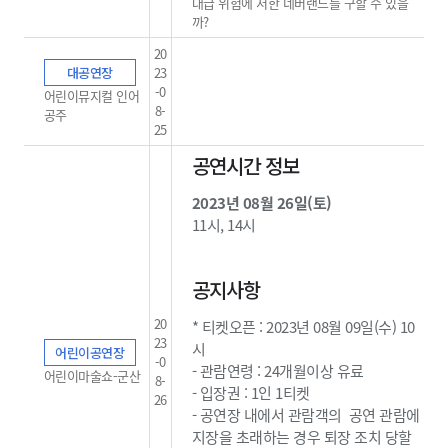
대급 위험에 처한 네버랜드를 구할 수 있을
까?
20
대공연장
23
-0
어린이뮤지컬 인어
8-
공주
25
공연시간 정보
2023년 08월 26일(토)
11시, 14시
공지사항
20
* 티켓오픈 : 2023년 08월 09일(수) 10
23
시
어린이공연장
-0
- 관람연령 : 24개월이상 유료
어린이마술쇼-군산
8-
- 입장권 : 1인 1티켓
26
- 공연장 내에서 관람객의 공연 관람에
지장을 초래하는 경우 퇴장 조치 당할