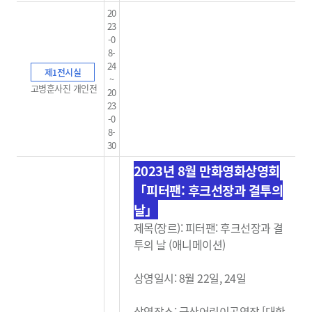
20
23
-0
8-
24
제1전시실
~
고병훈사진 개인전
20
23
-0
8-
30
2023년 8월 만화영화상영회
「피터팬: 후크선장과 결투의
날」
제목(장르): 피터팬: 후크선장과 결
투의 날 (애니메이션)
상영일시: 8월 22일, 24일
상영장소: 군산어린이공연장 [대학