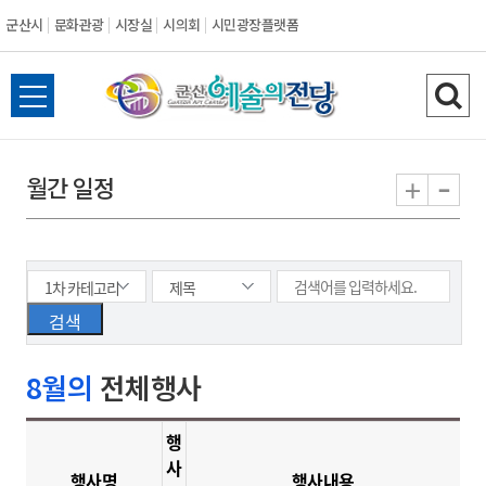
군산시
문화관광
시장실
시의회
시민광장플랫폼
군
전
검
산
체
색
메
하
-
+
월간 일정
시
뉴
기
열
기
8월의
전체행사
행
사
행사명
행사내용