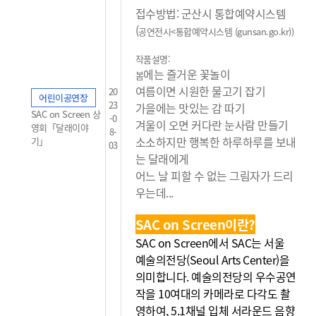
접수방법: 군산시 통합예약시스템
(
공연전시<통합예약시스템 (gunsan.go.kr)
)
작품설명:
에는 즐거운 꽃놀이
봄
여름이면 시원한 물고기 잡기
20
어린이공연장
23
가을에는 맛있는 감 따기
SAC on Screen 상
-0
겨울이 오면 커다란 눈사람 만들기
영회「달래이야
8-
소소하지만 행복한 하루하루를 보내
기」
03
는 달래에게
어느 날 피할 수 없는 그림자가 드리
우는데...
SAC on Screen이란?
SAC on Screen에서 SAC는 서울
예술의전당(Seoul Arts Center)을
의미합니다. 예술의전당의 우수공연
작을 10여대의 카메라로 다각도 촬
영하여, 5.1채널 입체 서라운드 음향