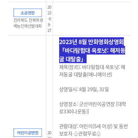
20
소공연장
23
-0
전라북도 전북학생
8-
예능인재선발대회
27
2023년 8월 만화영화상영회
「바다탐험대 옥토넛: 해저동
굴 대탈출」
제목(장르): 바다탐험대 옥토넛: 해
저동굴 대탈출(애니메이션)
상영일시: 8월 29일, 31일
상영장소: 군산어린이공연장 [대학
로330(나운동)]
관람대상: 어린이(5세 이상) 및 동반
어린이공연장
20
보호자 ♧관람무료
♧