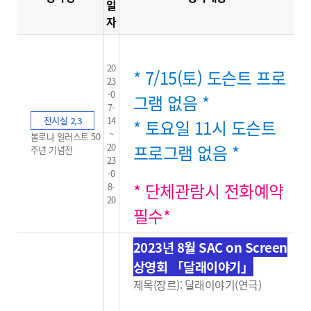
일
자
20
* 7/15(토) 도슨트 프로
23
-0
그램 없음 *
7-
전시실 2,3
14
* 토요일 11시 도슨트
~
볼로냐 일러스트 50
20
프로그램 없음 *
주년 기념전
23
-0
* 단체관람시 전화예약
8-
20
필수*
2023년 8월 SAC on Screen
상영회 「달래이야기」
제목(장르): 달래이야기(연극)