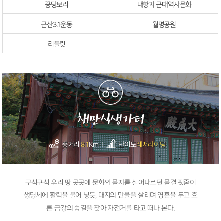
꽁당보리
내항과 근대역사문화
군산3.1운동
월명공원
리플릿
채만식생가터
총거리
8.1
Km
난이도
레저라이딩
구석구석 우리 땅 곳곳에 문화와 물자를 실어나르던 물결 핏줄이
생명체에 활력을 불어 넣듯, 대지의 만물을 살리며 영혼을 두고 흐
른 금강의 숨결을 찾아 자전거를 타고 떠나 본다.