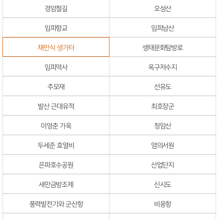
경암철길
오성산
임피향교
임피남산
채만식 생가터
생태문화탐방로
임피역사
옥구저수지
추모재
선유도
발산 근대유적
최호장군
이영춘 가옥
청암산
두세준 효열비
염의서원
은파호수공원
산업단지
새만금방조제
신시도
풍력발전기와 군산항
비응항