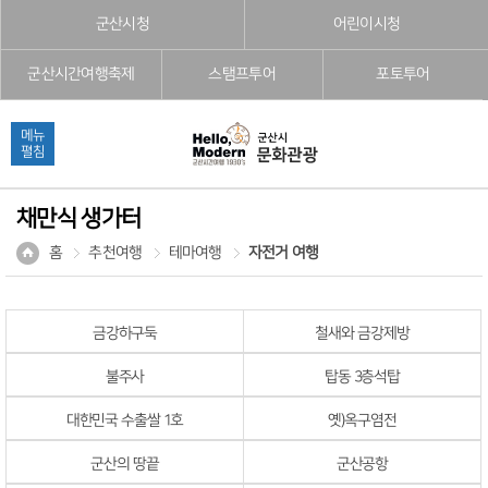
본문으로 바로가기
주메뉴 바로가기
풋터 바로가기
군산시청
어린이시청
군산시간여행축제
스탬프투어
포토투어
메뉴
펼침
채만식 생가터
홈
추천여행
테마여행
자전거 여행
금강하구둑
철새와 금강제방
불주사
탑동 3층석탑
대한민국 수출쌀 1호
옛)옥구염전
군산의 땅끝
군산공항