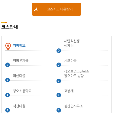
코스지도 다운받기
코스안내
채만식선생
임피향교
생가터
임피우체국
서모마을
창오보건소진료소
미산마을
창오마트 방향
창오초등학교
고봉채
식천마을
성산면사무소