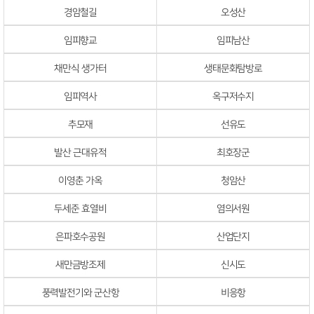
경암철길
오성산
임피향교
임피남산
채만식 생가터
생태문화탐방로
임피역사
옥구저수지
추모재
선유도
발산 근대유적
최호장군
이영춘 가옥
청암산
두세준 효열비
염의서원
은파호수공원
산업단지
새만금방조제
신시도
풍력발전기와 군산항
비응항