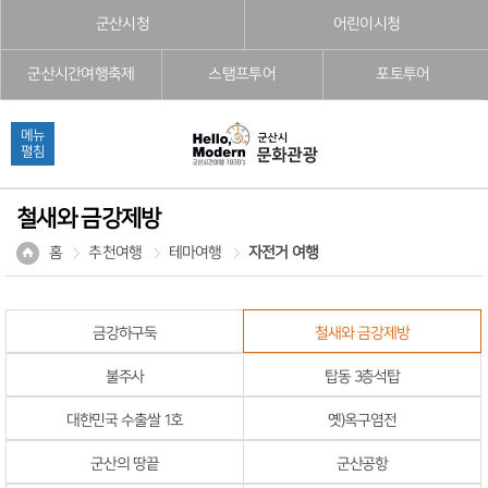
본문으로 바로가기
주메뉴 바로가기
풋터 바로가기
군산시청
어린이시청
군산시간여행축제
스탬프투어
포토투어
메뉴
펼침
철새와 금강제방
홈
추천여행
테마여행
자전거 여행
금강하구둑
철새와 금강제방
불주사
탑동 3층석탑
대한민국 수출쌀 1호
옛)옥구염전
군산의 땅끝
군산공항