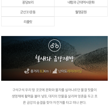
꽁당보리
내항과 근대역사문화
군산3.1운동
월명공원
리플릿
철새와 금강제방
총거리
8.3
Km
난이도
레저라이딩
구석구석 우리 땅 곳곳에 문화와 물자를 실어나르던 물결 핏줄이
생명체에 활력을 불어 넣듯, 대지의 만물을 살리며 영혼을 두고 흐
른 금강의 숨결을 찾아 자전거를 타고 떠나 본다.