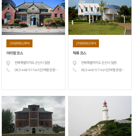
근대문화유산투어
근대문화유산투어
아리랑 코스
탁류 코스
전북특별자치도 군산시 일원
전북특별자치도 군산시 일원
063-446-5114(시간여행 관광
안내소)
063-446-5114(시간여행 관광
안내소)