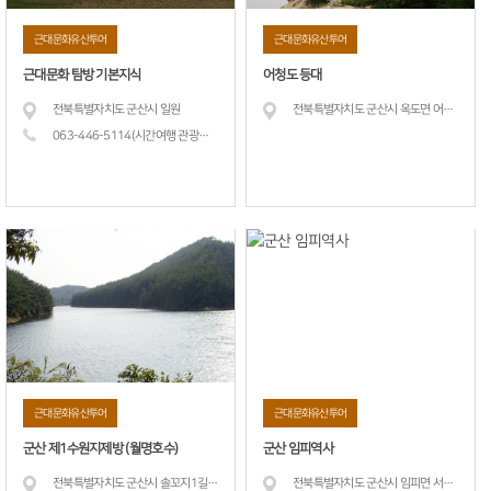
근대문화유산투어
근대문화유산투어
근대문화 탐방 기본지식
어청도 등대
전북특별자치도 군산시 일원
전북특별자치도 군산시 옥도면 어청도길 240
063-446-5114(시간여행 관광
안내소)
근대문화유산투어
근대문화유산투어
군산 제1수원지제방 (월명호수)
군산 임피역사
전북특별자치도 군산시 솔꼬지1길 46 (소룡동)
전북특별자치도 군산시 임피면 서원석곡로 2-5