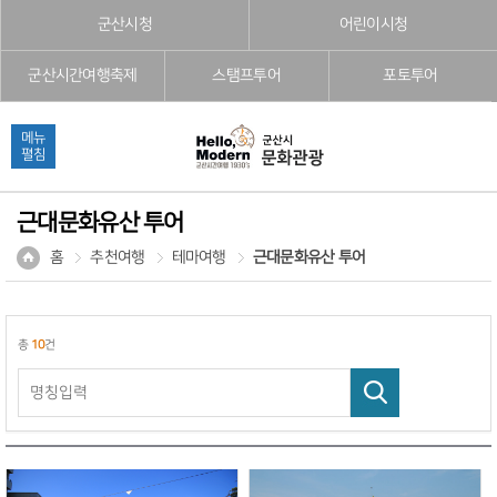
본문으로 바로가기
주메뉴 바로가기
풋터 바로가기
군산시청
어린이시청
군산시간여행축제
스탬프투어
포토투어
메뉴
펼침
근대문화유산 투어
홈
추천여행
테마여행
근대문화유산 투어
총
10
건