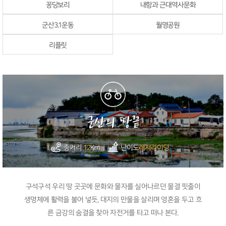
꽁당보리
내항과 근대역사문화
군산3.1운동
월명공원
리플릿
군산의 땅끝
총거리
12
Km
난이도
레저라이딩
구석구석 우리 땅 곳곳에 문화와 물자를 실어나르던 물결 핏줄이
생명체에 활력을 불어 넣듯, 대지의 만물을 살리며 영혼을 두고 흐
른 금강의 숨결을 찾아 자전거를 타고 떠나 본다.