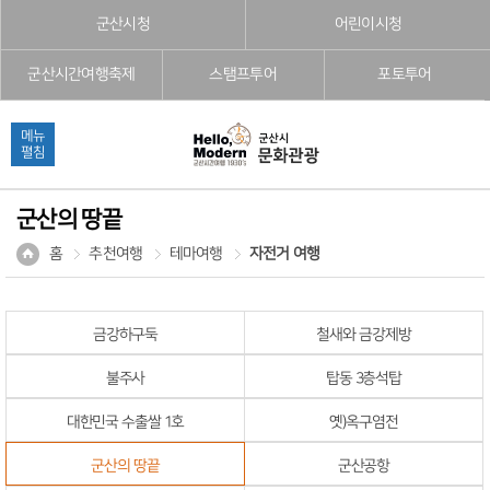
본문으로 바로가기
주메뉴 바로가기
풋터 바로가기
군산시청
어린이시청
군산시간여행축제
스탬프투어
포토투어
메뉴
펼침
군산의 땅끝
홈
추천여행
테마여행
자전거 여행
금강하구둑
철새와 금강제방
불주사
탑동 3층석탑
대한민국 수출쌀 1호
옛)옥구염전
군산의 땅끝
군산공항