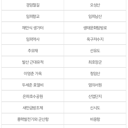
경암철길
오성산
임피향교
임피남산
채만식 생가터
생태문화탐방로
임피역사
옥구저수지
추모재
선유도
발산 근대유적
최호장군
이영춘 가옥
청암산
두세준 효열비
염의서원
은파호수공원
산업단지
새만금방조제
신시도
풍력발전기와 군산항
비응항