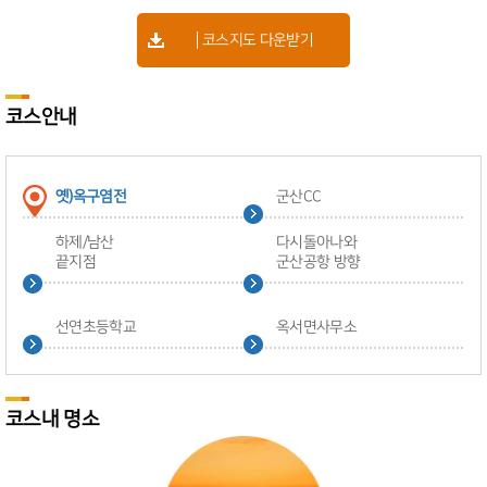
코스지도 다운받기
코스안내
옛)옥구염전
군산CC
하제/남산
다시돌아나와
끝지점
군산공항 방향
선연초등학교
옥서면사무소
코스내 명소