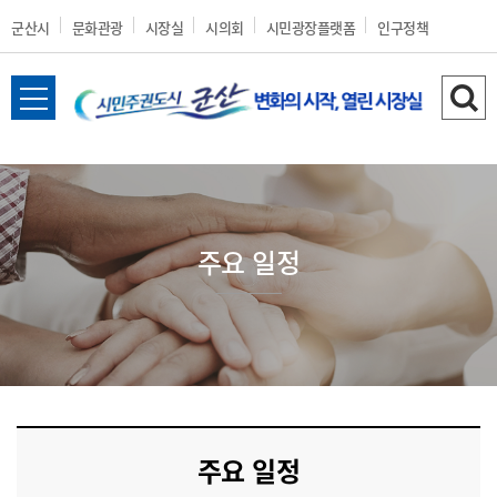
군산시
문화관광
시장실
시의회
시민광장플랫폼
인구정책
전
검
체
색
메
하
뉴
기
열
기
주요 일정
주요 일정