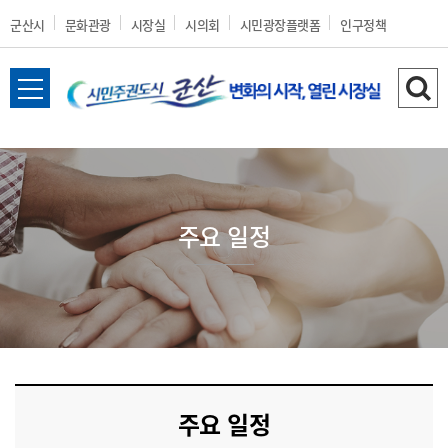
군산시
문화관광
시장실
시의회
시민광장플랫폼
인구정책
전
검
체
색
메
하
뉴
기
열
기
주요 일정
주요 일정