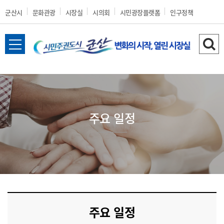
군산시
문화관광
시장실
시의회
시민광장플랫폼
인구정책
전
검
체
색
메
하
뉴
기
열
기
주요 일정
주요 일정