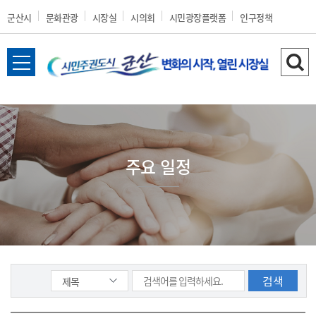
군산시
문화관광
시장실
시의회
시민광장플랫폼
인구정책
전
검
체
색
메
하
뉴
기
열
기
주요 일정