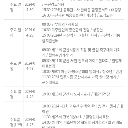
주요 일
2024-0
/ 군산경로식당
정
4-30
15:30 2024년 공무원노사 한마음 힐링콘서트 / 대강당
16:30 군산세관 특송물류센터 개장식 / 오식도동
09:00 간부회의 / 상황실
주요 일
2024-0
10:30 미주한인회 총연합회 간담 / 상황실
정
4-29
15:00 2024년 군산먹거리재단 이사회 / 군산먹거리통
합지원센터
09:00 제14회 군산시장기 직장 및 클럽 축구대회 개회
식 / 월명주경기장 외
09:30 제11회 군산·서천 진포배 게이트볼대회 / 월명게
주요 일
2024-0
이트볼장
정
4-27
10:00 제9기 어린이·청소년의회 발대식 / 청소년수련관
11:30 2024 민주노총 군산시지부 가족 한마당 행사 /
군산대학교
주요 일
2024-0
19:00 제16회 군산시 노사가요제 / 예술의전당
정
4-26
10:00 2024 제2회 와우산 편백숲 한마음 걷기 행사 / 대
야면
11:30 제25회 전북여성대회 / 월명실내체육관
주요일
2024-0
14:00 섬 지역 기초단체장 협의회 정기회의 / 보령 머드
정(4.25)
4-25
테마파크