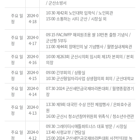
/ 군산소방서
10:30 제42회 노인대학 입학식 / 노인회관
주요 일
2024-0
15:00 소통하는 시티 군산 / 시장실 외
정
4-18
09:15 FAC/WFP 해외원조용 쌀 10만톤 출항 기념식 /
주요 일
2024-0
군산항 5부두
정
4-17
11:00 제44회 장애인의 날 기념행사 / 월명실내체육관
주요 일
2024-0
10:00 제263회 군산시의회 임시회 제1차 본회의 / 본회
정
4-16
의장
주요 일
2024-0
09:00 간부회의 / 상황실
정
4-15
10:30 군산형일자리사업 상생협의회 회의 / 군산대학교
주요 일
2024-0
07:30 2024 군산새만금국제마라톤대회 / 월명종합경기
정
4-14
장
13:30 제9회 대국민 수상 안전 체험행사 / 은파호수공
주요 일
2024-0
원
정
4-13
16:00 군산시 청소년참여위원회 위촉식 / 청소년수련관
09:30 그레이터시애틀파트너스 대표 방문 / 시장실
주요 일
2024-0
13:40 사령교부 / 면담실
정
4-12
15:00 2024 군산새만금국제마라톤대회 사전인터뷰 녹