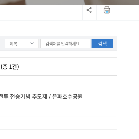
(총 1건)
구 전투 전승기념 추모제 / 은파호수공원