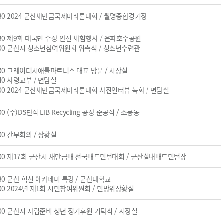
:30 2024 군산새만금국제마라톤대회 / 월명종합경기장
:30 제9회 대국민 수상 안전 체험행사 / 은파호수공원
:00 군산시 청소년참여위원회 위촉식 / 청소년수련관
:30 그레이터시애틀파트너스 대표 방문 / 시장실
:40 사령교부 / 면담실
:00 2024 군산새만금국제마라톤대회 사전인터뷰 녹화 / 면담실
00 (주)DS단석 LIB Recycling 공장 준공식 / 소룡동
:00 간부회의 / 상황실
:00 제17회 군산시 새만금배 전국배드민턴대회 / 군산실내배드민턴장
:30 군산 혁신 아카데미 특강 / 군산대학교
:00 2024년 제1회 시민참여위원회 / 민방위상황실
:00 군산시 자립준비 청년 정기후원 기탁식 / 시장실