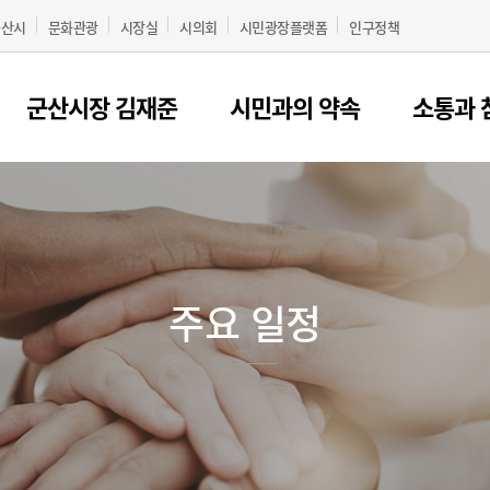
군산시
문화관광
시장실
시의회
시민광장플랫폼
인구정책
군산시장 김재준
시민과의 약속
소통과 
주요 일정