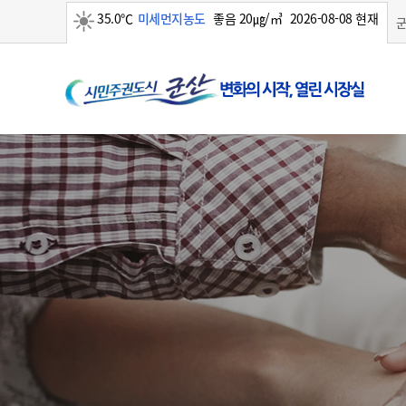
35.0℃
미세먼지농도
좋음 20㎍/㎥
2026-08-08 현재
맑음