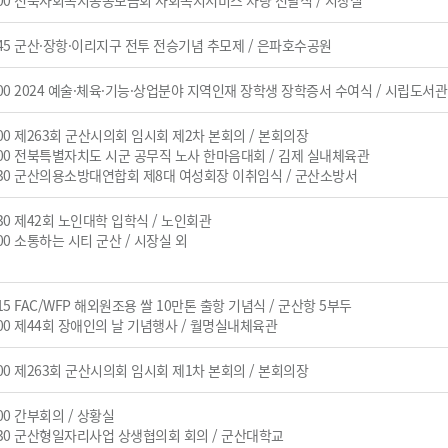
:00 전북사회복지공동모금회 사회복지서비스 차량 전달식 / 시장실
:45 군산·장항·이리지구 전투 전승기념 추모제 / 은파호수공원
:00 2024 예술·체육·기능·상업분야 지역인재 장학생 장학증서 수여식 / 시립도서관
:00 제263회 군산시의회 임시회 제2차 본회의 / 본회의장
:00 전북특별자치도 시군 공무직 노사 한마음대회 / 김제 실내체육관
:30 군산의용소방대연합회 제8대 여성회장 이취임식 / 군산소방서
:30 제42회 노인대학 입학식 / 노인회관
:00 소통하는 시티 군산 / 시장실 외
:15 FAC/WFP 해외원조용 쌀 10만톤 출항 기념식 / 군산항 5부두
:00 제44회 장애인의 날 기념행사 / 월명실내체육관
:00 제263회 군산시의회 임시회 제1차 본회의 / 본회의장
:00 간부회의 / 상황실
:30 군산형일자리사업 상생협의회 회의 / 군산대학교