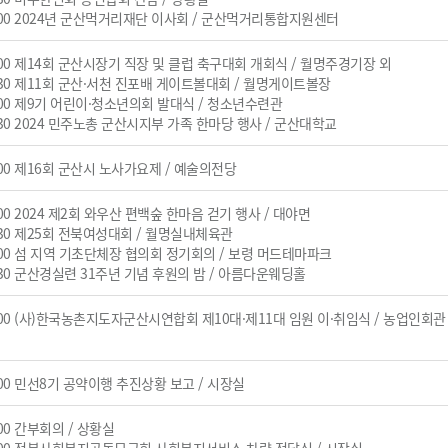
:00 2024년 군산먹거리재단 이사회 / 군산먹거리통합지원센터
:00 제14회 군산시장기 직장 및 클럽 축구대회 개회식 / 월명주경기장 외
:30 제11회 군산·서천 진포배 게이트볼대회 / 월명게이트볼장
:00 제9기 어린이·청소년의회 발대식 / 청소년수련관
:30 2024 민주노총 군산시지부 가족 한마당 행사 / 군산대학교
:00 제16회 군산시 노사가요제 / 예술의전당
:00 2024 제2회 와우산 편백숲 한마음 걷기 행사 / 대야면
:30 제25회 전북여성대회 / 월명실내체육관
:00 섬 지역 기초단체장 협의회 정기회의 / 보령 머드테마파크
:30 군산경실련 31주년 기념 후원의 밤 / 아름다운웨딩홀
:00 (사)한국농촌지도자군산시연합회 제10대·제11대 임원 이·취임식 / 농업인회관
:00 민선8기 공약이행 추진상황 보고 / 시장실
:00 간부회의 / 상황실