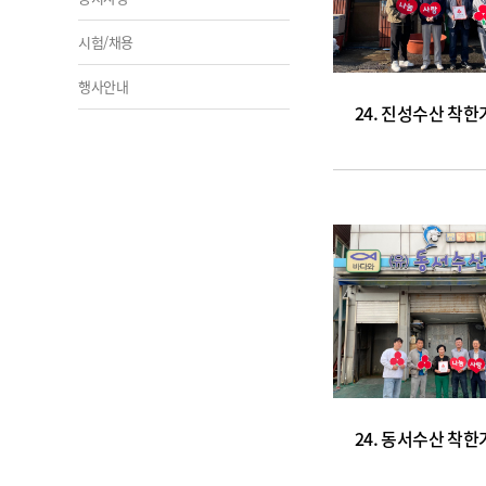
시험/채용
행사안내
24. 진성수산 착한
24. 동서수산 착한