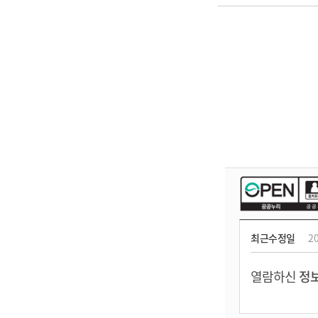
최근수정일
20
열람하신
정보