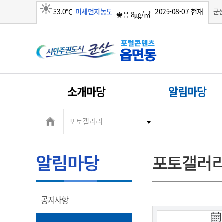
33.0℃
미세먼지농도
2026-08-07 현재
군
좋음 8㎍/㎥
맑음
소개마당
알림마당
포토갤러리
알림마당
포토갤러
열
공지사항
림