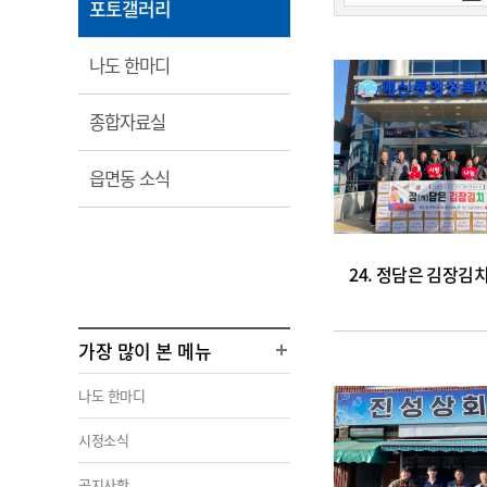
열
포토갤러리
림
열
나도 한마디
림
열
종합자료실
림
열
읍면동 소식
림
24. 정담은 김장
가장 많이 본 메뉴
나도 한마디
시정소식
공지사항