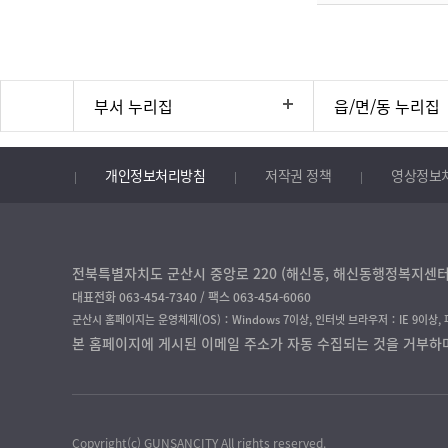
부서 누리집
읍/면/동 누리집
개인정보처리방침
저작권 정책
영상정보
전북특별자치도 군산시 중앙로 220 (해신동, 해신동행정복지센터) 
대표전화 063-454-7340 / 팩스 063-454-6060
군산시 홈페이지는 운영체제(OS)：Windows 7이상, 인터넷 브라우저：IE 9이상,
본 홈페이지에 게시된 이메일 주소가 자동 수집되는 것을 거부하
Copyright(c) GUNSANCITY All rights reserved.