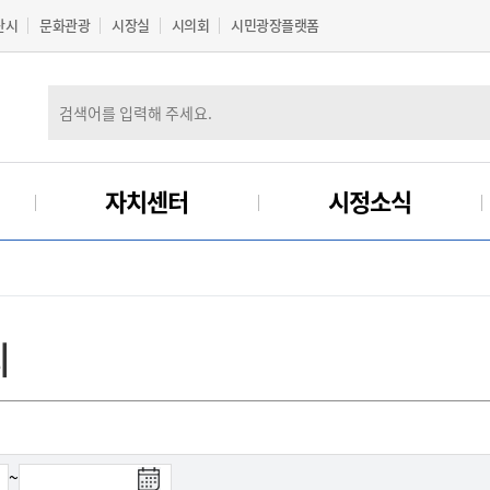
산시
문화관광
시장실
시의회
시민광장플랫폼
자치센터
시정소식
리
~