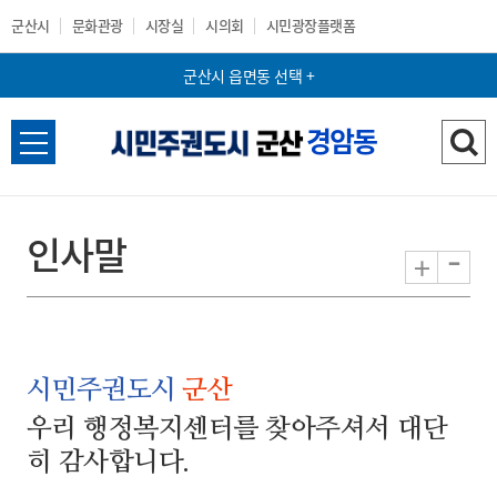
군산시
문화관광
시장실
시의회
시민광장플랫폼
군산시 읍면동 선택 +
경암동
전
검
체
색
메
하
뉴
기
인사말
-
+
열
기
시민주권도시
군산
우리 행정복지센터를 찾아주셔서 대단
히 감사합니다.