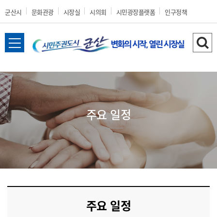
군산시
문화관광
시장실
시의회
시민광장플랫폼
인구정책
전
검
체
색
메
하
뉴
기
열
기
주요 일정
주요 일정