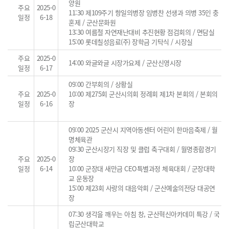
양원
주요
2025-0
11:30 제109주기 항일의병장 임병찬 선생과 의병 35인 충
일정
6-18
혼제 / 군산문화원
13:30 여름철 자연재난대비 추진현황 점검회의 / 면담실
15:00 롯데칠성음료(주) 장학금 기탁식 / 시장실
주요
2025-0
14:00 와글와글 시장가요제 / 군산신영시장
일정
6-17
09:00 간부회의 / 상황실
주요
2025-0
10:00 제275회 군산시의회 정례회 제1차 본회의 / 본회의
일정
6-16
장
09:00 2025 군산시 지역아동센터 어린이 한마음축제 / 월
명체육관
09:30 군산시장기 직장 및 클럽 축구대회 / 월명종합경기
주요
2025-0
장
일정
6-14
10:00 군장대 새만금 CEO특별과정 체육대회 / 군장대학
교 운동장
15:00 제23회 사랑의 대음악회 / 군산예술의전당 대공연
장
07:30 생각을 깨우는 아침 창, 군산혁신아카데미 특강 / 국
립군산대학교