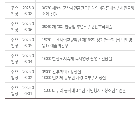
주요
2025-0
08:30 제9회 군산새만금전국인라인마라톤대회 / 새만금방
일정
6-08
조제 일원
주요
2025-0
09:40 제70회 현충일 추념식 / 군산호국의숲
일정
6-06
주요
2025-0
19:30 군산시립교향악단 제163회 정기연주회 [베토벤 영
일정
6-05
웅] / 예술의전당
주요
2025-0
16:00 한산모시축제 축사영상 촬영 / 면담실
일정
6-04
주요
2025-0
09:00 간부회의 / 상황실
일정
6-02
10:00 임기제 공무원 사령 교부 / 시장실
주요
2025-0
15:00 나누리 봉사대 3주년 기념행사 / 청소년수련관
일정
6-01