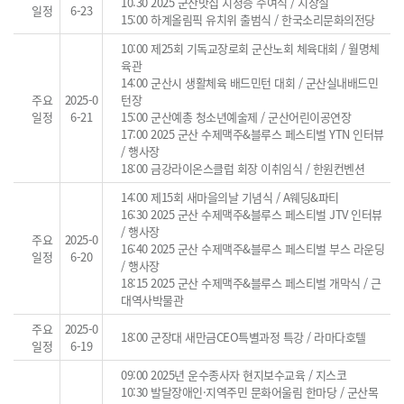
10:30 2025 군산맛집 지정증 수여식 / 시장실
일정
6-23
15:00 하계올림픽 유치위 출범식 / 한국소리문화의전당
10:00 제25회 기독교장로회 군산노회 체육대회 / 월명체
육관
14:00 군산시 생활체육 배드민턴 대회 / 군산실내배드민
주요
2025-0
턴장
일정
6-21
15:00 군산예총 청소년예술제 / 군산어린이공연장
17:00 2025 군산 수제맥주&블루스 페스티벌 YTN 인터뷰
/ 행사장
18:00 금강라이온스클럽 회장 이취임식 / 한원컨벤션
14:00 제15회 새마을의날 기념식 / A웨딩&파티
16:30 2025 군산 수제맥주&블루스 페스티벌 JTV 인터뷰
/ 행사장
주요
2025-0
16:40 2025 군산 수제맥주&블루스 페스티벌 부스 라운딩
일정
6-20
/ 행사장
18:15 2025 군산 수제맥주&블루스 페스티벌 개막식 / 근
대역사박물관
주요
2025-0
18:00 군장대 새만금CEO특별과정 특강 / 라마다호텔
일정
6-19
09:00 2025년 운수종사자 현지보수교육 / 지스코
10:30 발달장애인·지역주민 문화어울림 한마당 / 군산목