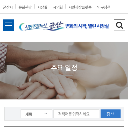
군산시
문화관광
시장실
시의회
시민광장플랫폼
인구정책
전
검
체
색
메
하
뉴
기
열
기
주요 일정