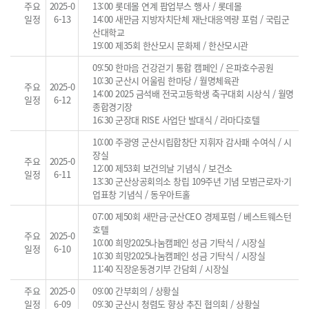
주요
2025-0
13:00 롯데몰 연계 팝업부스 행사 / 롯데몰
일정
6-13
14:00 새만금 지방자치단체 재난대응역량 포럼 / 국립군
산대학교
19:00 제35회 한산모시 문화제 / 한산모시관
09:50 한마음 건강걷기 통합 캠페인 / 은파호수공원
10:30 군산시 어울림 한마당 / 월명체육관
주요
2025-0
14:00 2025 금석배 전국고등학생 축구대회 시상식 / 월명
일정
6-12
종합경기장
16:30 군장대 RISE 사업단 발대식 / 라마다호텔
10:00 주광영 군산시립합창단 지휘자 감사패 수여식 / 시
장실
주요
2025-0
12:00 제53회 보건의날 기념식 / 보건소
일정
6-11
13:30 군산상공회의소 창립 109주년 기념 모범근로자·기
업표창 기념식 / 동우아트홀
07:00 제50회 새만금·군산CEO 경제포럼 / 베스트웨스턴
호텔
주요
2025-0
10:00 희망2025나눔캠페인 성금 기탁식 / 시장실
일정
6-10
10:30 희망2025나눔캠페인 성금 기탁식 / 시장실
11:40 직장운동경기부 간담회 / 시장실
주요
2025-0
09:00 간부회의 / 상황실
일정
6-09
09:30 군산시 청렴도 향상 추진 협의회 / 상황실