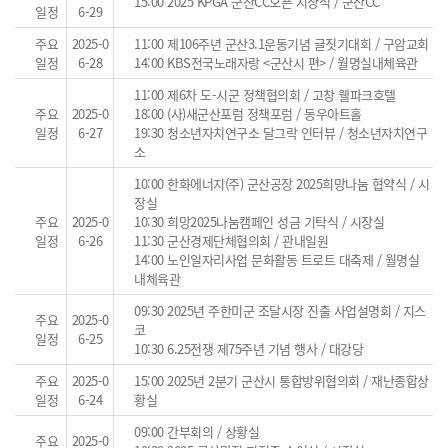
15:00 2025 KPGA 군산CC오픈 시상식 / 군산CC
일정
6-29
주요
2025-0
11:00 제106주년 군산3.1운동기념 글짓기대회 / 구암교회
일정
6-28
14:00 KBS전국노래자랑 <군산시 편> / 월명실내체육관
11:00 제6차 도-시군 정책협의회 / 고창 웰파크호텔
주요
2025-0
18:00 (사)새군산포럼 정책포럼 / 동우아트홀
일정
6-27
19:30 청소년자치연구소 달그락 인터뷰 / 청소년자치연구
소
10:00 한화에너지(주) 군산공장 2025희망나눔 협약식 / 시
장실
주요
2025-0
10:30 희망2025나눔캠페인 성금 기탁식 / 시장실
일정
6-26
11:30 군산경제단체협의회 / 관내일원
14:00 노인일자리사업 문화활동 트로트 대축제 / 월명실
내체육관
09:30 2025년 주한미군 조달시장 진출 사업설명회 / 지스
주요
2025-0
코
일정
6-25
10:30 6.25전쟁 제75주년 기념 행사 / 대강당
주요
2025-0
15:00 2025년 2분기 군산시 통합방위협의회 / 재난종합상
일정
6-24
황실
09:00 간부회의 / 상황실
주요
2025-0