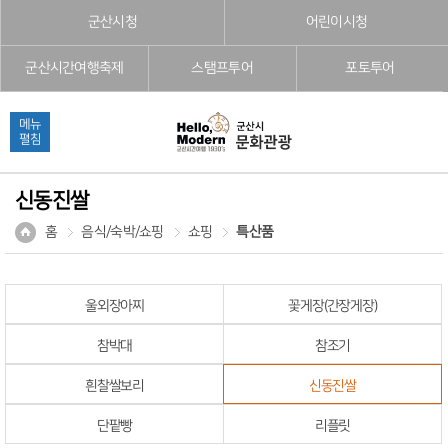
본문으로 바로가기
주메뉴 바로가기
풋터 바로가기
군산시청
어린이시청
군산시간여행축제
스탬프투어
포토투어
메뉴
펼침
신동진쌀
홈
음식/숙박/쇼핑
쇼핑
특산품
울외장아찌
꽃게장(간장게장)
참박대
참조기
흰찰쌀보리
신동진쌀
단팥빵
리플릿