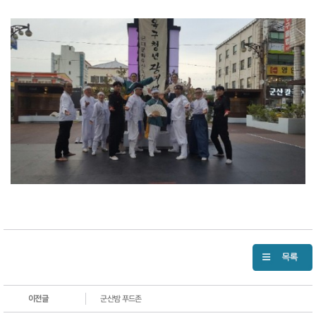
이전글
군산밤 푸드존