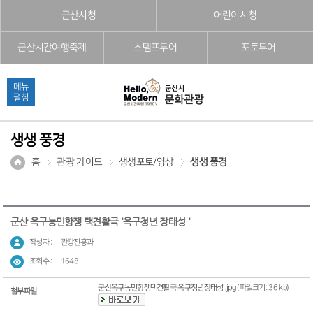
본문으로 바로가기
주메뉴 바로가기
풋터 바로가기
군산시청
어린이시청
군산시간여행축제
스탬프투어
포토투어
메뉴
펼침
생생 풍경
홈
관광 가이드
생생포토/영상
생생 풍경
군산 옥구농민항쟁 택견활극 '옥구청년 장태성 '
작성자 :
관광진흥과
조회수 :
1648
군산옥구농민항쟁택견활극'옥구청년장태성'.jpg
(파일크기: 36 kb)
첨부파일