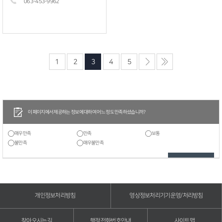
063-453-
9962
1
2
3
4
5
이 페이지에서 제공하는 정보에 대하여 어느 정도 만족하셨습니까?
매우만족
만족
보통
불만족
매우불만족
개인정보처리방침
영상정보처리기기운영/처리방침
찾아오시는길
행정전화번호안내
사이트맵