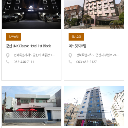
일반호텔
일반호텔
군산 JNK Classic Hotel 1st Black
더브릿지호텔
전북특별자치도 군산시 백릉안 1길 17 (경장동)
전북특별자치도 군산시 부원로 24 (나운동)
063-446-
7111
063-468-
2127