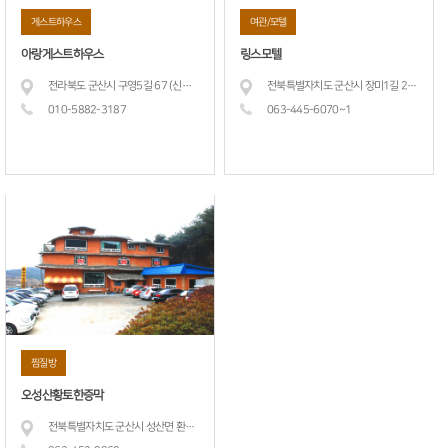
게스트하우스
여관/모텔
아랑게스트하우스
링스모텔
전라북도 군산시 구영5길 67 (신창동) 아랑게스트하우스
전북특별자치도 군산시 장미1길 23 (장미동) 링스모텔
010-5882-
3187
063-445-60
70~1
찜질방
오성산황토한증막
전북특별자치도 군산시 성산면 환동길 27