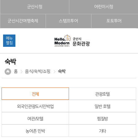
본문으로 바로가기
주메뉴 바로가기
풋터 바로가기
군산시청
어린이시청
군산시간여행축제
스탬프투어
포토투어
메뉴
펼침
숙박
홈
음식/숙박/쇼핑
숙박
전체
관광호텔
외국인관광도시민박업
일반 호텔
여관/모텔
찜질방
농어촌 민박
기타