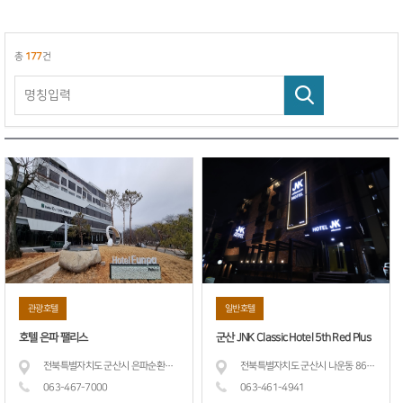
총
177
건
관광호텔
일반호텔
호텔 은파 팰리스
군산 JNK Classic Hotel 5th Red Plus
전북특별자치도 군산시 은파순환길 20 (나운동)
전북특별자치도 군산시 나운동 860-8
063-467-
7000
063-461-
4941