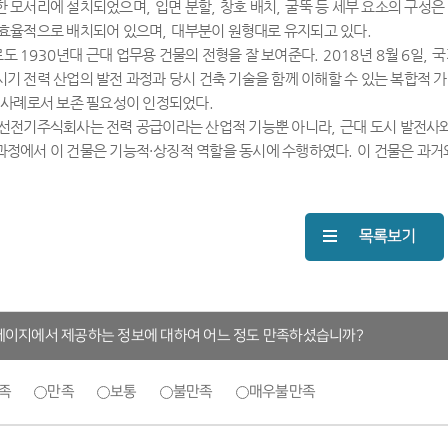
한 모서리에 설치되었으며
,
입면 분할
,
창호 배치
,
굴뚝 등 세부 요소의 구성은
 효율적으로 배치되어 있으며
,
대부분이 원형대로 유지되고 있다
.
로도
1930
년대 근대 업무용 건물의 전형을 잘 보여준다
. 2018
년
8
월
6
일
,
국
기 전력 산업의 발전 과정과 당시 건축 기술을 함께 이해할 수 있는 복합적 
는 사례로서 보존 필요성이 인정되었다
.
조선전기주식회사는 전력 공급이라는 산업적 기능뿐 아니라
,
근대 도시 발전사
과정에서 이 건물은 기능적
·
상징적 역할을 동시에 수행하였다
.
이 건물은 과거
페이지에서 제공하는 정보에 대하여 어느 정도 만족하셨습니까?
족
만족
보통
불만족
매우불만족