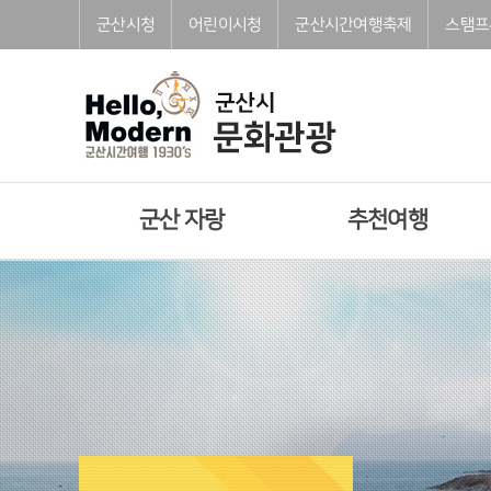
본문으로 바로가기
주메뉴 바로가기
풋터 바로가기
군산시청
어린이시청
군산시간여행축제
스탬프
군산 자랑
추천여행