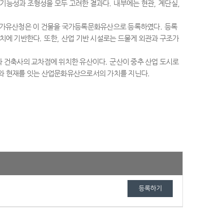
 기능성과 조형성을 모두 고려한 결과다
.
내부에는 현관
,
계단실
,
가유산청은 이 건물을 국가등록문화유산으로 등록하였다
.
등록
가치에 기반한다
.
또한
,
산업 기반 시설로는 드물게 외관과 구조가
와 건축사의 교차점에 위치한 유산이다
.
군산이 중추 산업 도시로
와 현재를 잇는 산업문화유산으로서의 가치를 지닌다
.