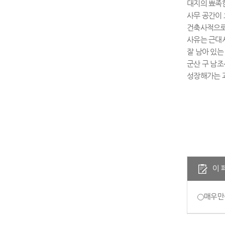
대지의 뾰족
사무 공간이
건축사적으
사유는 근대시
잘 남아 있
군산 구 남
성장해가는 
이 
매우만