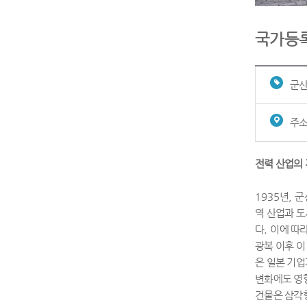
국가등
군산
주소
전력 산업의 
1935
년
,
군
역 산업과 도
다
.
이에 따
광복 이후 
은 일본 기업
변화에도 영
건물은 삼각