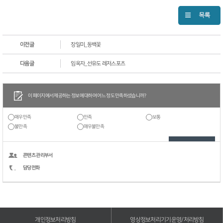
이전글
장일미_동백꽃
다음글
임옥자_선유도 레저스포츠
이 페이지에서 제공하는 정보에 대하여 어느 정도 만족하셨습니까?
매우만족
만족
보통
불만족
매우불만족
콘텐츠 관리부서
담당전화
개인정보처리방침
영상정보처리기기운영/처리방침