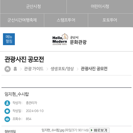
본문으로 바로가기
주메뉴 바로가기
풋터 바로가기
군산시청
어린이시청
군산시간여행축제
스탬프투어
포토투어
메뉴
펼침
관광사진 공모전
홈
관광 가이드
생생포토/영상
관광사진 공모전
임지현_수시탑
작성자 :
총관리자
작성일 :
2024-06-10
조회수 :
854
임지현_수시탑.jpg
(파일크기: 901 kb)
첨부파일