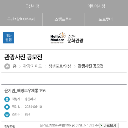
본문으로 바로가기
주메뉴 바로가기
풋터 바로가기
군산시청
어린이시청
군산시간여행축제
스탬프투어
포토투어
메뉴
펼침
관광사진 공모전
홈
관광 가이드
생생포토/영상
관광사진 공모전
윤기관_해망로우체통 196
작성자 :
총관리자
작성일 :
2024-06-10
조회수 :
834
윤기관_해망로우체통196.jpg
(파일크기: 592 kb)
첨부파일