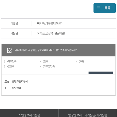
이전글
이기복_대장봉에 오르다
다음글
오욱근_군산역 (철길마을)
이 페이지에서 제공하는 정보에 대하여 어느 정도 만족하셨습니까?
매우만족
만족
보통
불만족
매우불만족
콘텐츠 관리부서
담당전화
개인정보처리방침
영상정보처리기기운영/처리방침