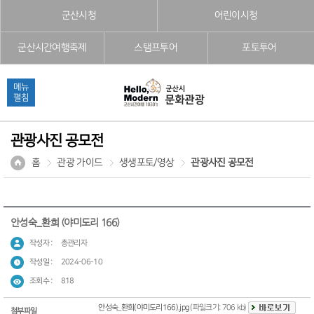
본문으로 바로가기
주메뉴 바로가기
풋터 바로가기
군산시청
어린이시청
군산시간여행축제
스탬프투어
포토투어
메뉴
펼침
관광사진 공모전
홈
관광 가이드
생생포토/영상
관광사진 공모전
안성숙_환희 (야미도리 166)
작성자 :
총관리자
작성일 :
2024-06-10
조회수 :
818
안성숙_환희(야미도리166).jpg
(파일크기: 706 kb)
첨부파일