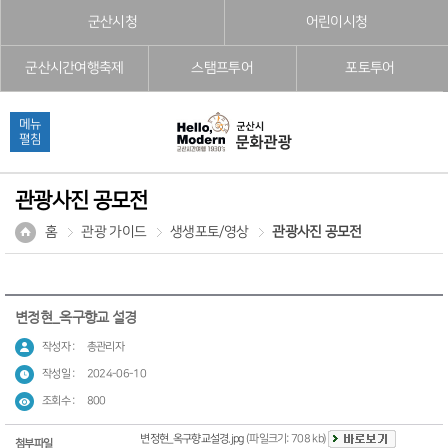
본문으로 바로가기
주메뉴 바로가기
풋터 바로가기
군산시청
어린이시청
군산시간여행축제
스탬프투어
포토투어
메뉴
펼침
관광사진 공모전
홈
관광 가이드
생생포토/영상
관광사진 공모전
변정현_옥구향교 설경
작성자 :
총관리자
작성일 :
2024-06-10
조회수 :
800
변정현_옥구향교설경.jpg
(파일크기: 708 kb)
첨부파일