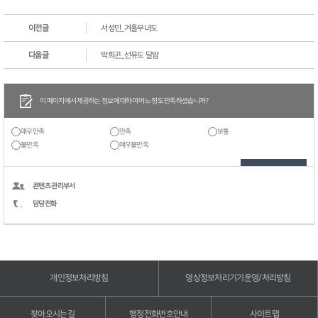
이전글
서성민_겨울무녀도
다음글
박희곤_선유도 달밤
이 페이지에서 제공하는 정보에 대하여 어느 정도 만족하셨습니까?
매우만족
만족
보통
불만족
매우불만족
콘텐츠 관리부서
담당전화
개인정보처리방침
영상정보처리기기운영/처리방침
찾아오시는길
행정전화번호안내
사이트맵