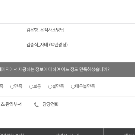
김은향_은적사소망탑
김승식_자태 (백년광장)
페이지에서 제공하는 정보에 대하여 어느 정도 만족하셨습니까?
족
만족
보통
불만족
매우불만족
츠 관리부서
담당전화