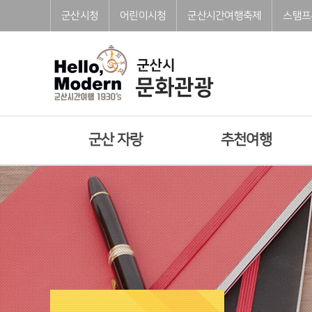
본문으로 바로가기
주메뉴 바로가기
풋터 바로가기
군산시청
어린이시청
군산시간여행축제
스탬프
군산 자랑
추천여행