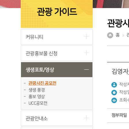
관광 가이드
관광사
홈
커뮤니티
관광홍보물 신청
생생포토/영상
김영자
관광사진 공모전
작성자
생생 풍경
작성일
홍보 영상
조회수
UCC공모전
첨부파일
관광안내소