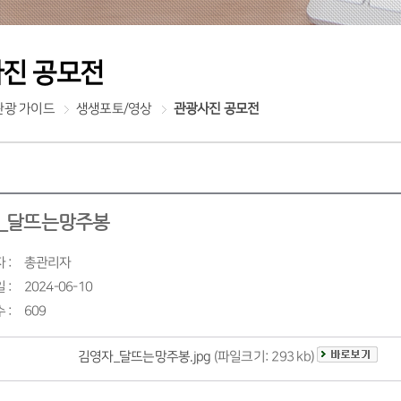
진 공모전
관광 가이드
생생포토/영상
관광사진 공모전
_달뜨는망주봉
 :
총관리자
 :
2024-06-10
 :
609
김영자_달뜨는망주봉.jpg
(파일크기: 293 kb)