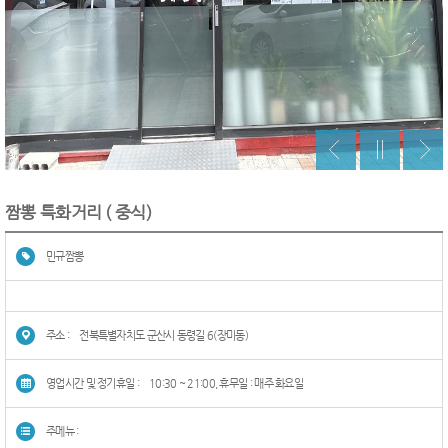
짬뽕 특화거리 ( 중식)
민규짬뽕
주소 :
전북특별자치도 군산시 동령길 6(장미동)
영업시간 및 정기휴일 :
10:30 ~ 21:00, 휴무일 : 매주 화요일
주메뉴 :