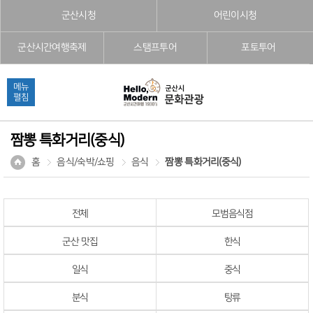
본문으로 바로가기
주메뉴 바로가기
풋터 바로가기
군산시청
어린이시청
군산시간여행축제
스탬프투어
포토투어
메뉴
펼침
짬뽕 특화거리(중식)
홈
음식/숙박/쇼핑
음식
짬뽕 특화거리(중식)
전체
모범음식점
군산 맛집
한식
일식
중식
분식
탕류