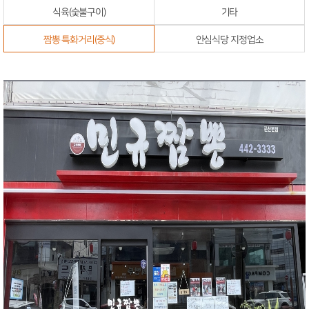
식육(숯불구이)
기타
짬뽕 특화거리(중식)
안심식당 지정업소