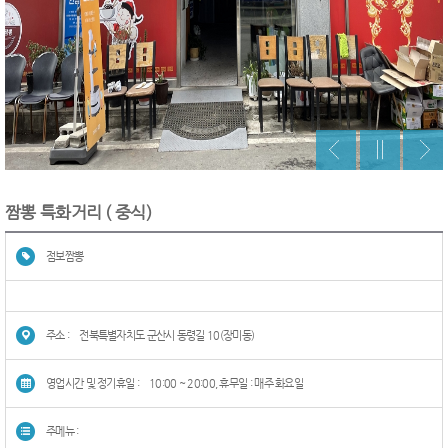
짬뽕 특화거리 ( 중식)
점보짬뽕
주소 :
전북특별자치도 군산시 동령길 10(장미동)
영업시간 및 정기휴일 :
10:00 ~ 20:00, 휴무일 : 매주 화요일
주메뉴 :