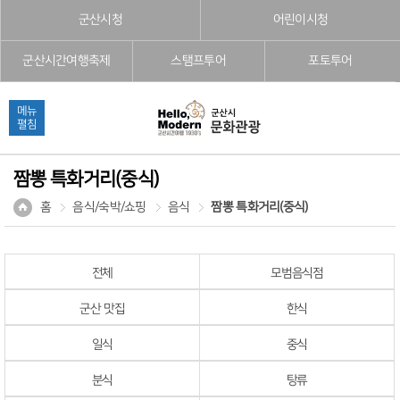
본문으로 바로가기
주메뉴 바로가기
풋터 바로가기
군산시청
어린이시청
군산시간여행축제
스탬프투어
포토투어
메뉴
펼침
짬뽕 특화거리(중식)
홈
음식/숙박/쇼핑
음식
짬뽕 특화거리(중식)
전체
모범음식점
군산 맛집
한식
일식
중식
분식
탕류