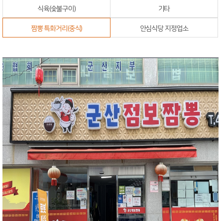
식육(숯불구이)
기타
짬뽕 특화거리(중식)
안심식당 지정업소