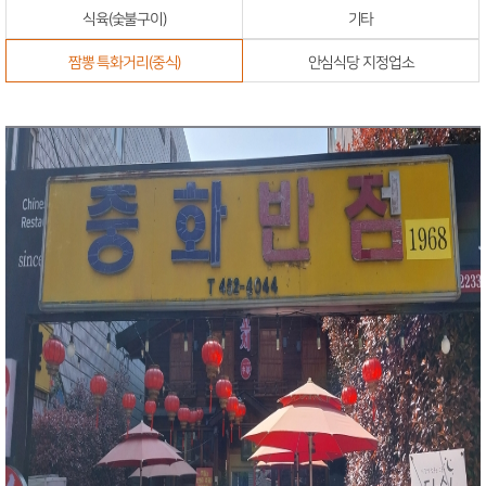
식육(숯불구이)
기타
짬뽕 특화거리(중식)
안심식당 지정업소