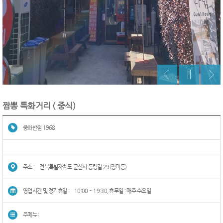
짬뽕 특화거리 ( 중식)
중화반점 1968
주소 :
전북특별자치도 군산시 동령길 29(장미동)
영업시간 및 정기휴일 :
10:00 ~ 19:30, 휴무일 : 매주 수요일
주메뉴 :