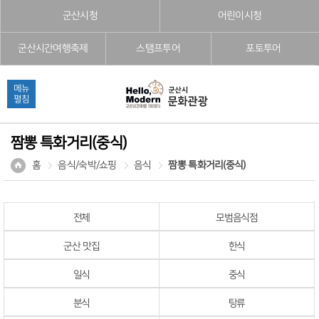
본문으로 바로가기
주메뉴 바로가기
풋터 바로가기
군산시청
어린이시청
군산시간여행축제
스탬프투어
포토투어
메뉴
펼침
짬뽕 특화거리(중식)
홈
음식/숙박/쇼핑
음식
짬뽕 특화거리(중식)
전체
모범음식점
군산 맛집
한식
일식
중식
분식
탕류