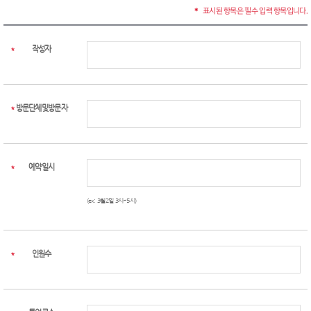
표시된 항목은 필수 입력 항목입니다.
*
작성자
*
방문단체및방문자
*
예약일시
*
(ex: 3월2일 3시~5시)
인원수
*