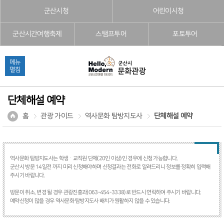
본문으로 바로가기
주메뉴 바로가기
풋터 바로가기
군산시청
어린이시청
군산시간여행축제
스탬프투어
포토투어
메뉴
펼침
단체해설 예약
홈
관광 가이드
역사문화 탐방지도사
단체해설 예약
역사문화 탐방지도사는 학생ᆞ교직원 단체(20인 이상)인 경우에 신청 가능합니다.
군산시 방문 14일전 까지 미리 신청해야하며 신청결과는 전화로 알려드리니 정보를 정확히 입력해
주시기 바랍니다.
방문이 취소, 변경 될 경우 관광진흥과(063-454-3338)로 반드시 연락하여 주시기 바랍니다.
예약신청이 많을 경우 역사문화 탐방지도사 배치가 원활하지 않을 수 있습니다.