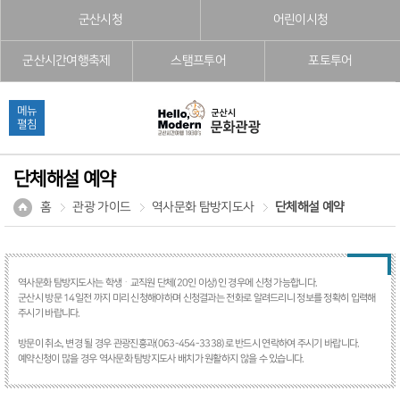
본문으로 바로가기
주메뉴 바로가기
풋터 바로가기
군산시청
어린이시청
군산시간여행축제
스탬프투어
포토투어
메뉴
펼침
단체해설 예약
홈
관광 가이드
역사문화 탐방지도사
단체해설 예약
역사문화 탐방지도사는 학생ᆞ교직원 단체(20인 이상)인 경우에 신청 가능합니다.
군산시 방문 14일전 까지 미리 신청해야하며 신청결과는 전화로 알려드리니 정보를 정확히 입력해
주시기 바랍니다.
방문이 취소, 변경 될 경우 관광진흥과(063-454-3338)로 반드시 연락하여 주시기 바랍니다.
예약신청이 많을 경우 역사문화 탐방지도사 배치가 원활하지 않을 수 있습니다.