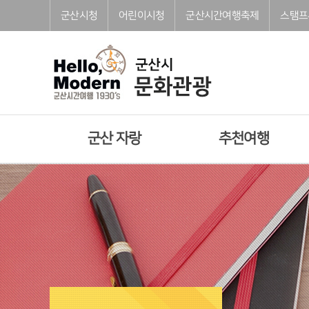
본문으로 바로가기
주메뉴 바로가기
풋터 바로가기
군산시청
어린이시청
군산시간여행축제
스탬프
군산 자랑
추천여행