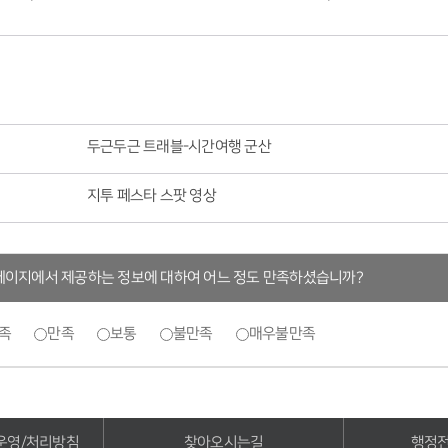
두근두근 트래블-시간여행 군산
지투 페스타 스팟 영상
페이지에서 제공하는 정보에 대하여 어느 정도 만족하셨습니까?
족
만족
보통
불만족
매우불만족
운영/처리방침
찾아오시는길
행정