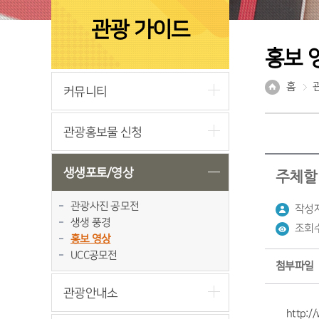
관광 가이드
홍보 
홈
커뮤니티
관광홍보물 신청
생생포토/영상
주체할 
관광사진 공모전
작성자
생생 풍경
조회수
홍보 영상
UCC공모전
첨부파일
관광안내소
http:/