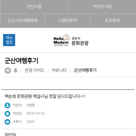
본문으로 바로가기
주메뉴 바로가기
풋터 바로가기
군산시청
어린이시청
군산시간여행축제
스탬프투어
포토투어
메뉴
펼침
군산여행후기
홈
관광 가이드
커뮤니티
군산여행후기
백순희 문화관광 해설사님 정말 감사드립니다~!!
작성자 :
이정훈
작성일 :
2019-10-16
조회수 :
2340
첨부파일