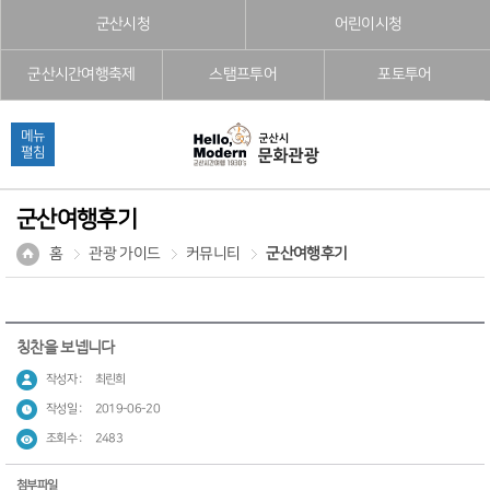
본문으로 바로가기
주메뉴 바로가기
풋터 바로가기
군산시청
어린이시청
군산시간여행축제
스탬프투어
포토투어
메뉴
펼침
군산여행후기
홈
관광 가이드
커뮤니티
군산여행후기
칭찬을 보넵니다
작성자 :
최린희
작성일 :
2019-06-20
조회수 :
2483
첨부파일