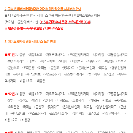
2. 고속/시외버스터미널에서 에어쇼 행사장 이동 시내버스 안내
■ 터미널에서 군산대까지 시내버스 이용 이동 후 군산대 셔틀버스 탑승장 이용
(터미널 → 군산대 버스노선 :
3~5분 간격 수시 운행, 소요시간 약 30분
)
※ 탑승정류장은 군산관광호텔 건너편 주유소 앞
3. 에어쇼 행사장 경유 시내버스 노선 안내
■ 91번 :
비응항 → 비응1호교 → 자유무역사거리 → 우리은행사거리 → 세아제강 → 교통공원사거리
→ 변전소사거리 → 내초도 → 옥녀교차로 → 열대자 → 미성초교 → 소룡사거리 → 해망동 → 서초교
→ 군산초교 → 우리은행 → 터미널 → 군산고 → 롯데마트 → 은혜산부인과 → 의료원 → 영창.신일아
파트 → 군산대 → 옥녀교차로 → 엑스포삼거리 → 조달청비축기지 → 하이씨유 → 오식2교 → 자유무
역사거리 → 비응1호교 → 비응항
■ 92번 :
비응항 → 비응1호교 → 자유무역사거리 → 우리은행사거리 → 세아제강 → 교통공원사거리
→ 5부두 → 장산도 → 해경대 → 열대자 → 미성초교 → 소룡사거리 → 해망동 → 서초교 → 군산초교
→ 우리은행 → 터미널 → 군산고 → 롯데마트 → 은혜산부인과 → 의료원 → 영창.신일아파트 → 군산
대 → 옥녀교차로 → 엑스포삼거리 → 조달청비축기지 → 하이씨유 → 오식2교 → 자유무역사거리 →
비응1호교 → 비응항