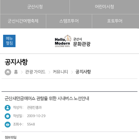
본문으로 바로가기
주메뉴 바로가기
풋터 바로가기
군산시청
어린이시청
군산시간여행축제
스탬프투어
포토투어
메뉴
펼침
공지사항
홈
관광 가이드
커뮤니티
공지사항
군산새만금에어쇼 관람을 위한 시내버스 노선안내
작성자 :
관광진흥과
작성일 :
2009-10-29
조회수 :
5548
첨부파일