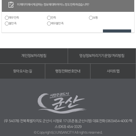
이 페이지에서 제공하는 정보에 대하여 어느 정도 만족하셨습니까?
매우만족
만족
보통
불만족
매우불만족
개인정보처리방침
영상정보처리기기운영/처리방침
찾아오시는길
행정전화번호안내
사이트맵
(우 54078) 전북특별자치도 군산시 시청로 17 (조촌동,군산시청) 대표전화 (063)454-4000 팩
스 (063) 454-3329
© Copyright(c) UNSANCITY All rights reserved.