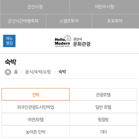
본문으로 바로가기
주메뉴 바로가기
풋터 바로가기
군산시청
어린이시청
군산시간여행축제
스탬프투어
포토투어
메뉴
펼침
숙박
홈
음식/숙박/쇼핑
숙박
전체
관광호텔
외국인관광도시민박업
일반 호텔
여관/모텔
찜질방
농어촌 민박
기타