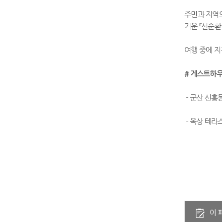
주민과 지역
거운 『선순환
여행 중에 지
#
게스트하우
- 군산 신흥
- 옥상 테라
이 