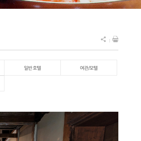
일반 호텔
여관/모텔