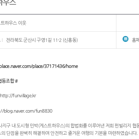
하우스
트하우스 이웃
 :
전라북도 군산시 구영1길 11-2 (신흥동)
홈페
.place.naver.com/place/37171436/home
협동조합 #
http://funvillage.kr
://blog.naver.com/fun8830
사지구 내 도시형 민박(게스트하우스)의 합법화를 이루어낸 저희 펀빌리지 협
의 단점을 완벽히 해결하여 안전하고 즐거운 여행의 기본을 마련하였습니다.