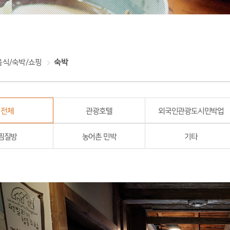
음식/숙박/쇼핑
숙박
전체
관광호텔
외국인관광도시민박업
찜질방
농어촌 민박
기타