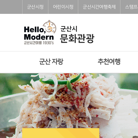
본문으로 바로가기
주메뉴 바로가기
풋터 바로가기
군산시청
어린이시청
군산시간여행축제
스탬프
군산 자랑
추천여행