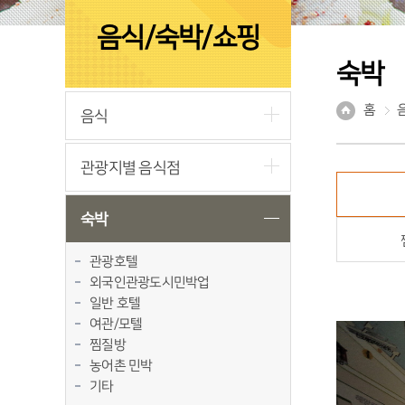
음식/숙박/쇼핑
숙박
홈
음식
관광지별 음식점
숙박
관광호텔
외국인관광도시민박업
일반 호텔
여관/모텔
찜질방
농어촌 민박
기타