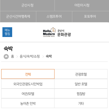
본문으로 바로가기
주메뉴 바로가기
풋터 바로가기
군산시청
어린이시청
군산시간여행축제
스탬프투어
포토투어
메뉴
펼침
숙박
홈
음식/숙박/쇼핑
숙박
전체
관광호텔
외국인관광도시민박업
일반 호텔
여관/모텔
찜질방
농어촌 민박
기타