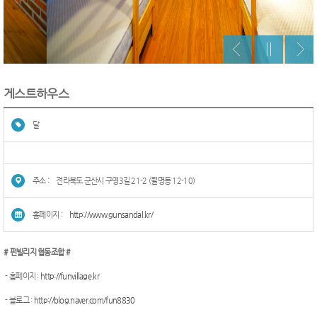
게스트하우스
달
주소 :
전라북도 군산시 구영3길 21-2 (월명동 12-10)
홈페이지 :
http://www.gunsandal.kr/
# 펀빌리지 협동조합 #
- 홈페이지 :
http://funvillage.kr
- 블로그 :
http://blog.naver.com/fun8830