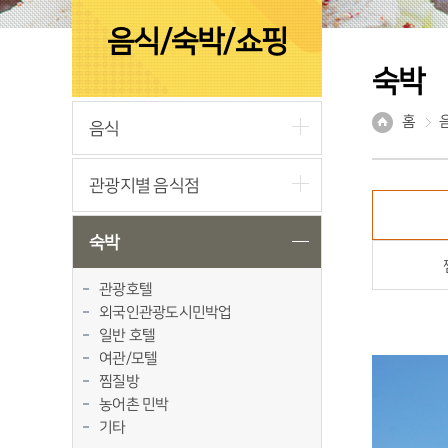
음식/숙박/쇼핑
숙박
홈
음식
관광지별 음식점
숙박
관광호텔
외국인관광도시민박업
일반 호텔
여관/모텔
찜질방
농어촌 민박
기타