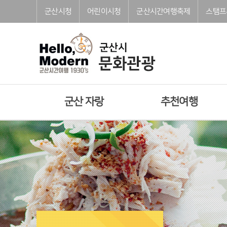
본문으로 바로가기
주메뉴 바로가기
풋터 바로가기
군산시청
어린이시청
군산시간여행축제
스탬프
군산 자랑
추천여행