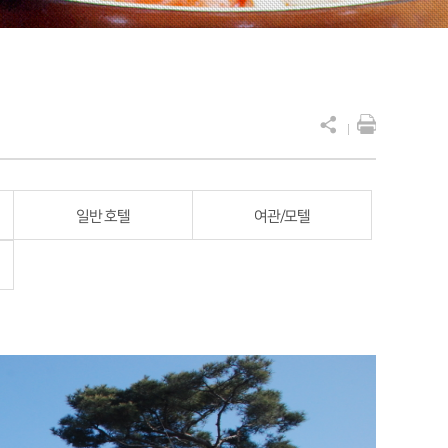
일반 호텔
여관/모텔