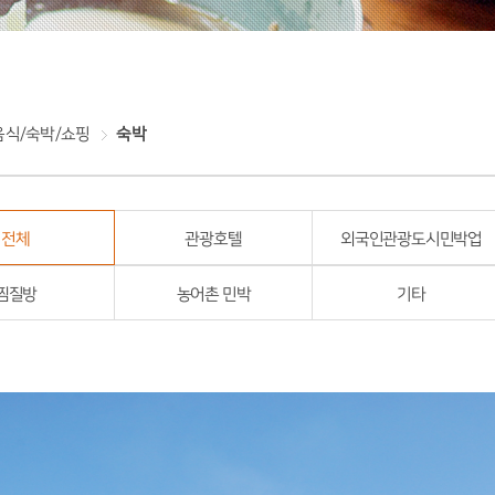
음식/숙박/쇼핑
숙박
전체
관광호텔
외국인관광도시민박업
찜질방
농어촌 민박
기타