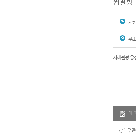
찜질방
서
주소
서해관광 중심
이 
매우만