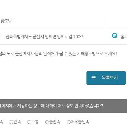
해황토방
 :
전북특별자치도 군산시 임피면 임피서길 100-3
홈페
의 도시 군산에서 마음의 안식처가 될 수 있는 서해황토방으로 오세요!
페이지에서 제공하는 정보에 대하여 어느 정도 만족하셨습니까?
족
만족
보통
불만족
매우불만족