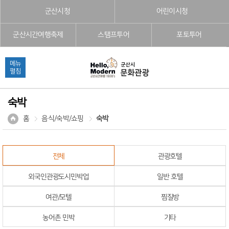
본문으로 바로가기
주메뉴 바로가기
풋터 바로가기
군산시청
어린이시청
군산시간여행축제
스탬프투어
포토투어
메뉴
펼침
숙박
홈
음식/숙박/쇼핑
숙박
전체
관광호텔
외국인관광도시민박업
일반 호텔
여관/모텔
찜질방
농어촌 민박
기타